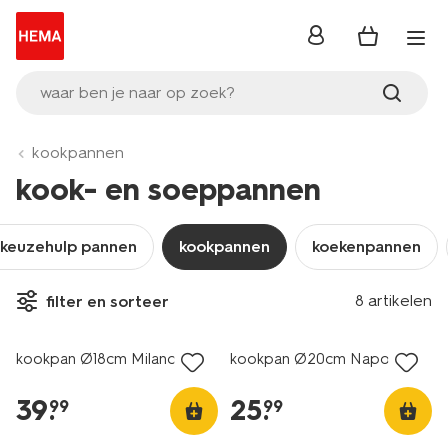
inloggen
waar ben je naar op zoek?
kookpannen
kook- en soeppannen
keuzehulp pannen
kookpannen
koekenpannen
8 artikelen
filter en sorteer
kookpan Ø18cm Milano
kookpan Ø20cm Napoli
39
.
25
.
99
99