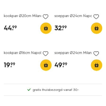
kookpan Ø20cm Milano
soeppan Ø24cm Napoli
44
.
32
.
99
99
kookpan Ø16cm Napoli
soeppan Ø24cm Milano
19
.
49
.
99
99
gratis thuisbezorgd vanaf 30.-