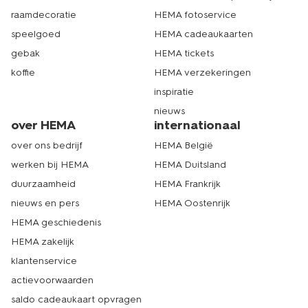
HEMA bij jou in de buurt. Echt HEMA.
raamdecoratie
HEMA fotoservice
speelgoed
HEMA cadeaukaarten
gebak
HEMA tickets
koffie
HEMA verzekeringen
inspiratie
nieuws
over HEMA
internationaal
over ons bedrijf
HEMA België
werken bij HEMA
HEMA Duitsland
duurzaamheid
HEMA Frankrijk
nieuws en pers
HEMA Oostenrijk
HEMA geschiedenis
HEMA zakelijk
klantenservice
actievoorwaarden
saldo cadeaukaart opvragen