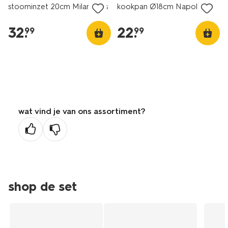
stoominzet 20cm Milano rvs
kookpan Ø18cm Napoli
32
.
22
.
99
99
wat vind je van ons assortiment?
shop de set