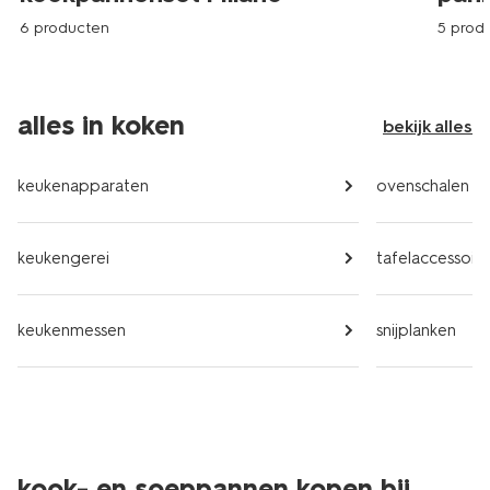
6 producten
5 prod
alles in koken
bekijk alles
keukenapparaten
ovenschalen
keukengerei
tafelaccessoire
keukenmessen
snijplanken
kook- en soeppannen kopen bij