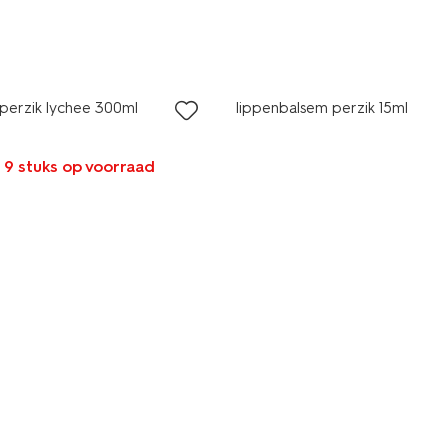
2 voor 3.99
perzik lychee 300ml
lippenbalsem perzik 15ml
 9 stuks op voorraad