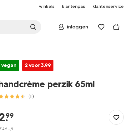
winkels
klantenpas
klantenservice
inloggen
vegan
2 voor 3.99
handcrème perzik 65ml
(11)
/mooi-
gezond/persoonlijke-
2
.
99
verzorging/handverzorging/handcreme/handcreme-
perzik-
€
46
.
–
/l
65ml-
11304409.html