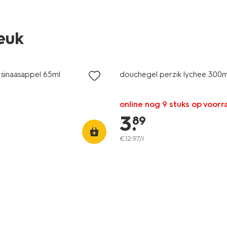
leuk
9
vegan
sinaasappel 65ml
douchegel perzik lychee 300m
online nog 9 stuks op voorr
3
.
89
€
12
.
97
/l