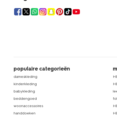
populaire categorieën
m
dameskleding
H
kinderkleding
H
babykleding
le
beddengoed
fo
woonaccessoires
HE
handdoeken
HE