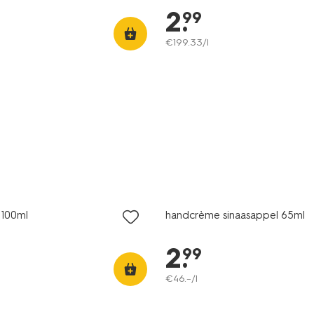
2
.
99
€
199
.
33
/l
vegan
2 voor 3.99
100ml
handcrème sinaasappel 65ml
2
.
99
€
46
.
–
/l