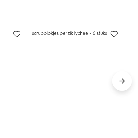
vegan
2 voor 3.99
scrubblokjes perzik lychee - 6 stuks