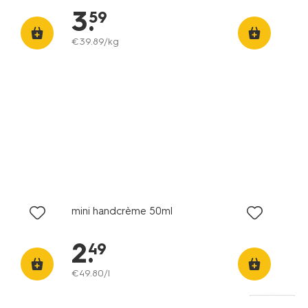
3
.
59
€
39
.
89
/kg
2+1 gratis
met je HEMA pas
mini handcrème 50ml
2
.
49
€
49
.
80
/l