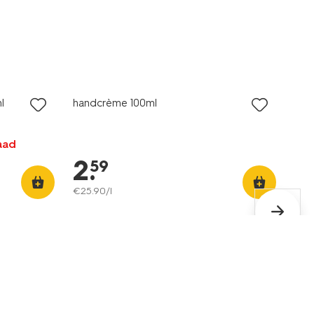
vegan
l
handcrème 100ml
aad
2
.
59
€
25
.
90
/l