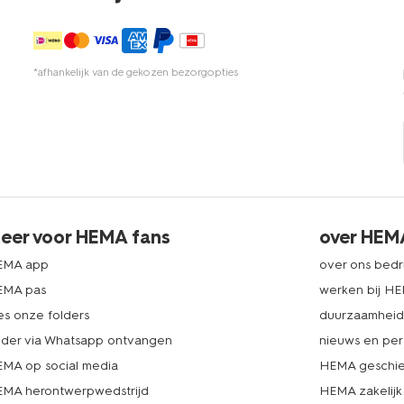
*afhankelijk van de gekozen bezorgopties
eer voor HEMA fans
over HEM
EMA app
over ons bedri
EMA pas
werken bij H
es onze folders
duurzaamhei
lder via Whatsapp ontvangen
nieuws en per
MA op social media
HEMA geschie
MA herontwerpwedstrijd
HEMA zakelijk