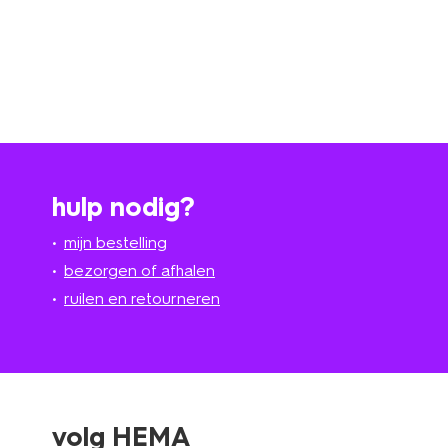
hulp nodig?
mijn bestelling
bezorgen of afhalen
ruilen en retourneren
volg HEMA