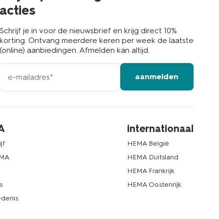
acties
Schrijf je in voor de nieuwsbrief en krijg direct 10%
korting. Ontvang meerdere keren per week de laatste
(online) aanbiedingen. Afmelden kan altijd.
e-
aanmelden
mailadres
A
internationaal
jf
HEMA België
EMA
HEMA Duitsland
d
HEMA Frankrijk
s
HEMA Oostenrijk
denis