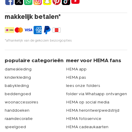
makkelijk betalen*
*afhankelijk van de gekozen bezorgopties
populaire categorieën
meer voor HEMA fans
dameskleding
HEMA app
kinderkleding
HEMA pas
babykleding
lees onze folders
beddengoed
folder via Whatsapp ontvangen
woonaccessoires
HEMA op social media
handdoeken
HEMA herontwerpwedstrijd
raamdecoratie
HEMA fotoservice
speelgoed
HEMA cadeaukaarten