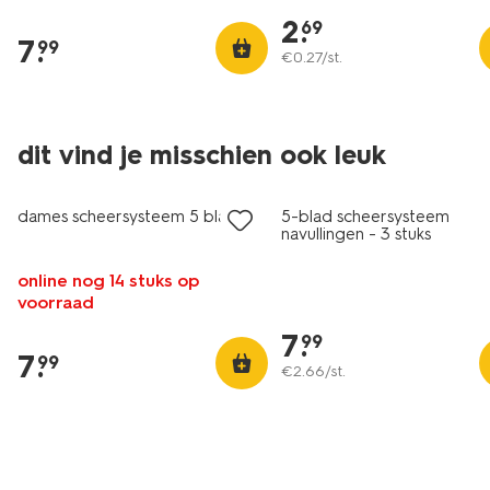
2
.
69
7
.
99
€
0
.
27
/st.
dit vind je misschien ook leuk
dames scheersysteem 5 bladen
5-blad scheersysteem
navullingen - 3 stuks
online nog 14 stuks op
voorraad
7
.
99
7
.
99
€
2
.
66
/st.