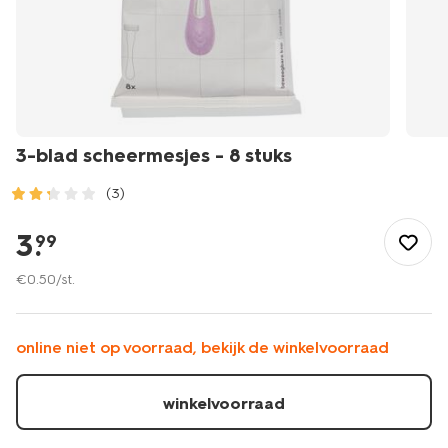
3-blad scheermesjes - 8 stuks
(3)
/mooi-
gezond/persoonlijke-
3
.
99
verzorging/lichaamsverzorging/scheren-
ontharen/3-
€
0
.
50
/st.
blad-
scheermesjes-
-
online niet op voorraad, bekijk de winkelvoorraad
-8-
stuks-
11933002.html
winkelvoorraad