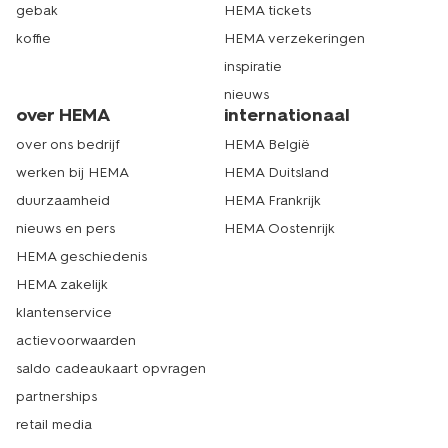
gebak
HEMA tickets
koffie
HEMA verzekeringen
inspiratie
nieuws
over HEMA
internationaal
over ons bedrijf
HEMA België
werken bij HEMA
HEMA Duitsland
duurzaamheid
HEMA Frankrijk
nieuws en pers
HEMA Oostenrijk
HEMA geschiedenis
HEMA zakelijk
klantenservice
actievoorwaarden
saldo cadeaukaart opvragen
partnerships
retail media