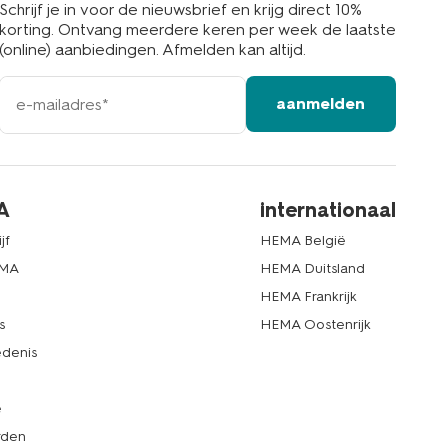
Schrijf je in voor de nieuwsbrief en krijg direct 10%
korting. Ontvang meerdere keren per week de laatste
(online) aanbiedingen. Afmelden kan altijd.
e-
aanmelden
mailadres
A
internationaal
jf
HEMA België
EMA
HEMA Duitsland
d
HEMA Frankrijk
s
HEMA Oostenrijk
denis
e
rden