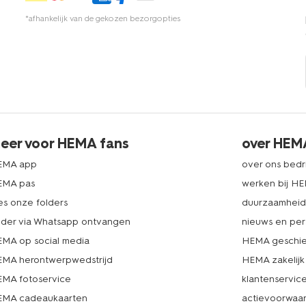
*afhankelijk van de gekozen bezorgopties
eer voor HEMA fans
over HEM
EMA app
over ons bedri
EMA pas
werken bij H
es onze folders
duurzaamhei
lder via Whatsapp ontvangen
nieuws en per
MA op social media
HEMA geschie
MA herontwerpwedstrijd
HEMA zakelijk
MA fotoservice
klantenservic
MA cadeaukaarten
actievoorwaa