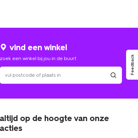
vind een winkel
Feedback
zoek een winkel bij jou in de buurt
zoek
een
winkel
vind
winkel
bij
jou
in
de
buurt
altijd op de hoogte van onze
acties