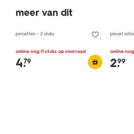
meer van dit
pincetten - 2 stuks
pincet schu
online nog 11 stuks op voorraad
online nog
4
.
2
.
79
99