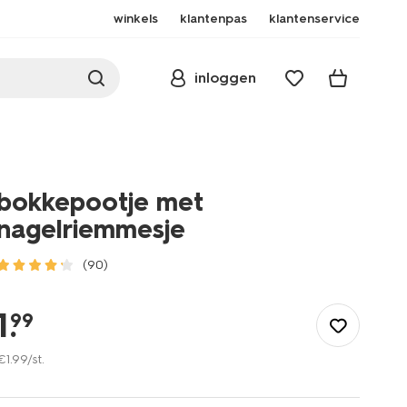
winkels
klantenpas
klantenservice
inloggen
bokkepootje met
nagelriemmesje
(90)
/mooi-
gezond/persoonlijke-
1
.
99
verzorging/lichaamsverzorging/scheren-
ontharen/bokkepootje-
€
1
.
99
/st.
met-
nagelriemmesje-
11912009.html