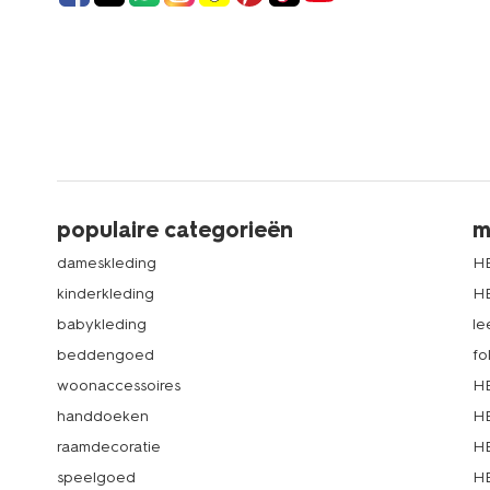
populaire categorieën
m
dameskleding
H
kinderkleding
H
babykleding
le
beddengoed
fo
woonaccessoires
HE
handdoeken
HE
raamdecoratie
HE
speelgoed
HE