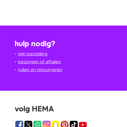
hulp nodig?
mijn bestelling
bezorgen of afhalen
ruilen en retourneren
volg HEMA