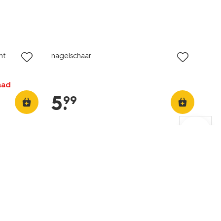
nt
nagelschaar
aad
5
.
99