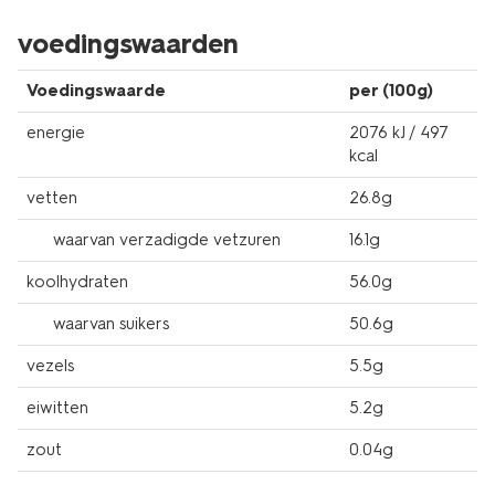
voedingswaarden
Voedingswaarde
per (100g)
energie
2076 kJ / 497
kcal
vetten
26.8g
waarvan verzadigde vetzuren
16.1g
koolhydraten
56.0g
waarvan suikers
50.6g
vezels
5.5g
eiwitten
5.2g
zout
0.04g