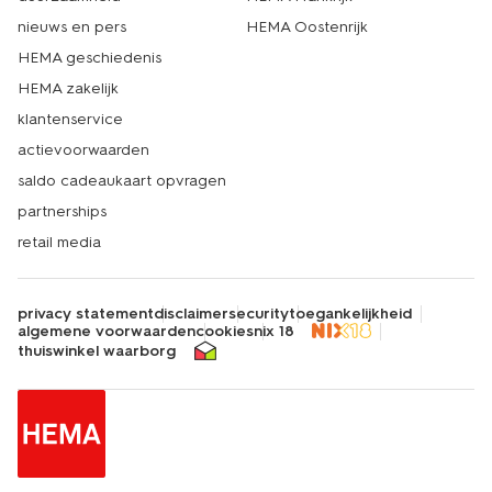
nieuws en pers
HEMA Oostenrijk
HEMA geschiedenis
HEMA zakelijk
klantenservice
actievoorwaarden
saldo cadeaukaart opvragen
partnerships
retail media
privacy statement
disclaimer
security
toegankelijkheid
algemene voorwaarden
cookies
nix 18
thuiswinkel waarborg