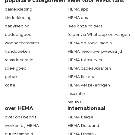
populaire categorieën
meer voor HEMA fans
dameskleding
HEMA app
kinderkleding
HEMA pas
babykleding
lees onze folders
beddengoed
folder via Whatsapp ontvangen
woonaccessoires
HEMA op social media
handdoeken
HEMA herontwerpwedstrijd
raamdecoratie
HEMA fotoservice
speelgoed
HEMA cadeaukaarten
gebak
HEMA tickets
koffie
HEMA verzekeringen
inspiratie
nieuws
over HEMA
internationaal
over ons bedrijf
HEMA België
werken bij HEMA
HEMA Duitsland
duurzaamheid
HEMA Frankrijk