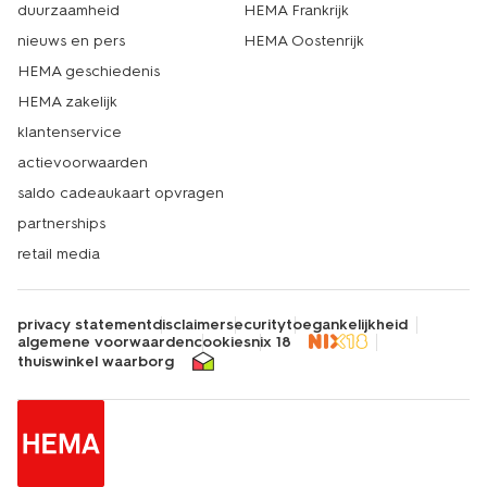
duurzaamheid
HEMA Frankrijk
nieuws en pers
HEMA Oostenrijk
HEMA geschiedenis
HEMA zakelijk
klantenservice
actievoorwaarden
saldo cadeaukaart opvragen
partnerships
retail media
privacy statement
disclaimer
security
toegankelijkheid
algemene voorwaarden
cookies
nix 18
thuiswinkel waarborg