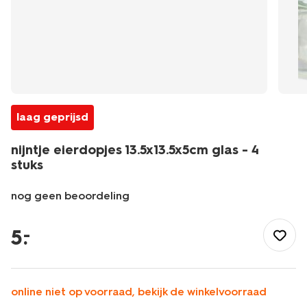
laag geprijsd
nijntje eierdopjes 13.5x13.5x5cm glas - 4
stuks
nog geen beoordeling
/pasen/paastafel/nijntje-
eierdopjes-
5
.
–
13.5x13.5x5cm-
glas-
-
-4-
online niet op voorraad, bekijk de winkelvoorraad
stuks-