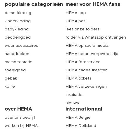
populaire categorieën
meer voor HEMA fans
dameskleding
HEMA app
kinderkleding
HEMA pas
babykleding
lees onze folders
beddengoed
folder via Whatsapp ontvangen
woonaccessoires
HEMA op social media
handdoeken
HEMA herontwerpwedstrijd
raamdecoratie
HEMA fotoservice
speelgoed
HEMA cadeaukaarten
gebak
HEMA tickets
koffie
HEMA verzekeringen
inspiratie
nieuws
over HEMA
internationaal
over ons bedrijf
HEMA België
werken bij HEMA
HEMA Duitsland