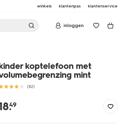
winkels
klantenpas
klantenservice
inloggen
kinder koptelefoon met
volumebegrenzing mint
(82)
/school-
kantoor/elektronica/audio/kinder-
18
.
49
koptelefoon-
met-
volumebegrenzing-
mint-
39620038.html