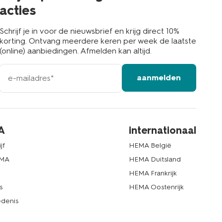
acties
Schrijf je in voor de nieuwsbrief en krijg direct 10%
korting. Ontvang meerdere keren per week de laatste
(online) aanbiedingen. Afmelden kan altijd.
e-
aanmelden
mailadres
A
internationaal
jf
HEMA België
EMA
HEMA Duitsland
d
HEMA Frankrijk
s
HEMA Oostenrijk
denis