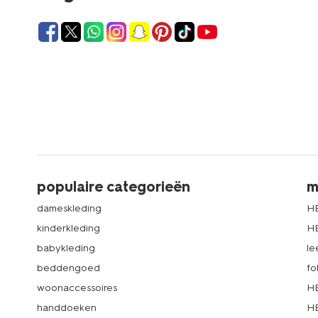
populaire categorieën
m
dameskleding
H
kinderkleding
H
babykleding
le
beddengoed
fo
woonaccessoires
HE
handdoeken
HE