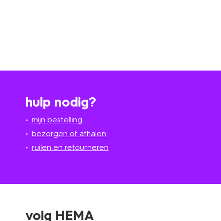
hulp nodig?
mijn bestelling
bezorgen of afhalen
ruilen en retourneren
volg HEMA