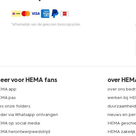
*afhankelijk van de gekozen bezorgopties
eer voor HEMA fans
over HEM
EMA app
over ons bedri
EMA pas
werken bij H
es onze folders
duurzaamhei
lder via Whatsapp ontvangen
nieuws en per
MA op social media
HEMA geschie
MA herontwerpwedstrijd
HEMA zakelijk