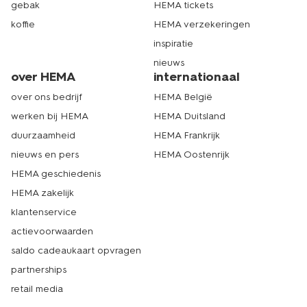
gebak
HEMA tickets
koffie
HEMA verzekeringen
inspiratie
nieuws
over HEMA
internationaal
over ons bedrijf
HEMA België
werken bij HEMA
HEMA Duitsland
duurzaamheid
HEMA Frankrijk
nieuws en pers
HEMA Oostenrijk
HEMA geschiedenis
HEMA zakelijk
klantenservice
actievoorwaarden
saldo cadeaukaart opvragen
partnerships
retail media