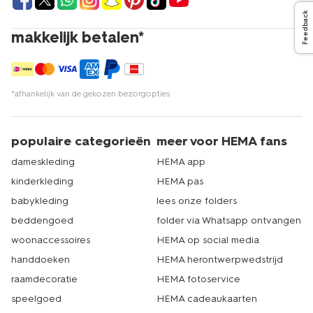
Feedback
makkelijk betalen*
*afhankelijk van de gekozen bezorgopties
populaire categorieën
meer voor HEMA fans
dameskleding
HEMA app
kinderkleding
HEMA pas
babykleding
lees onze folders
beddengoed
folder via Whatsapp ontvangen
woonaccessoires
HEMA op social media
handdoeken
HEMA herontwerpwedstrijd
raamdecoratie
HEMA fotoservice
speelgoed
HEMA cadeaukaarten