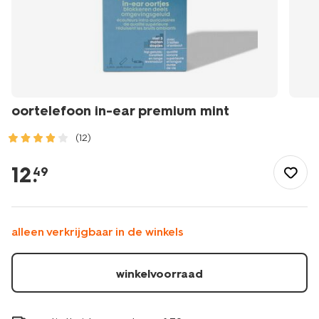
oortelefoon in-ear premium mint
(12)
/school-
kantoor/elektronica/audio/oortelefoon-
12
.
49
in-
ear-
premium-
mint-
alleen verkrijgbaar in de winkels
39620024.html
winkelvoorraad