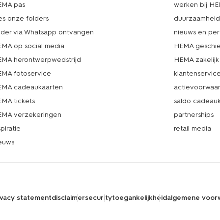
EMA pas
werken bij H
es onze folders
duurzaamhei
lder via Whatsapp ontvangen
nieuws en per
MA op social media
HEMA geschie
MA herontwerpwedstrijd
HEMA zakelijk
MA fotoservice
klantenservic
MA cadeaukaarten
actievoorwaa
MA tickets
saldo cadeau
MA verzekeringen
partnerships
spiratie
retail media
euws
ivacy statement
disclaimer
security
toegankelijkheid
algemene voor