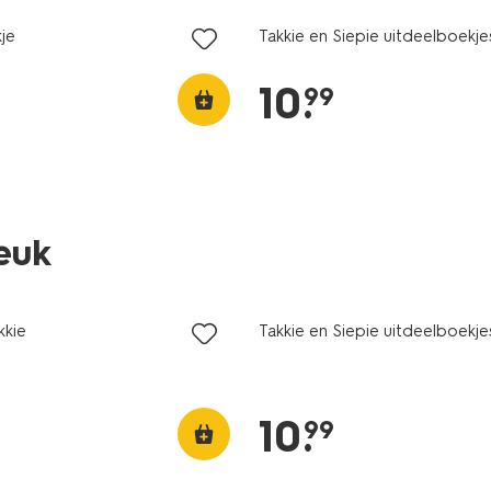
je
Takkie en Siepie uitdeelboekje
10
.
99
leuk
kkie
Takkie en Siepie uitdeelboekje
10
.
99