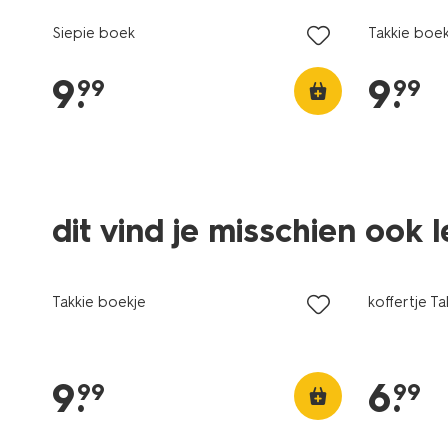
Siepie boek
Takkie boek
9
.
9
.
99
99
dit vind je misschien ook 
Takkie boekje
koffertje Ta
9
.
6
.
99
99