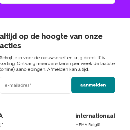
winkel
vind
winkel
bij
jou
in
de
buurt
altijd op de hoogte van onze
acties
Schrijf je in voor de nieuwsbrief en krijg direct 10%
korting. Ontvang meerdere keren per week de laatste
(online) aanbiedingen. Afmelden kan altijd.
e-
aanmelden
mailadres
A
internationaal
jf
HEMA België