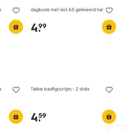
s
dagboek met slot A5 gelinieerd hartjes
4
.
99
s
Takkie badfiguurtjes - 2 stuks
4
.
59