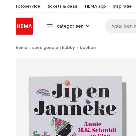
fotoservice
tickets & deals
HEMA app
inspiratie
waar ben j
categorieën
home
speelgoed en hobby
boeken