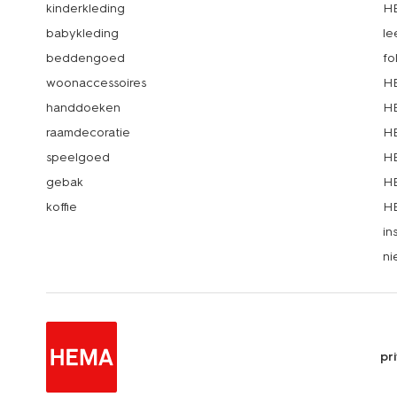
kinderkleding
H
babykleding
le
beddengoed
fo
woonaccessoires
HE
handdoeken
HE
raamdecoratie
HE
speelgoed
HE
gebak
HE
koffie
HE
in
ni
pr