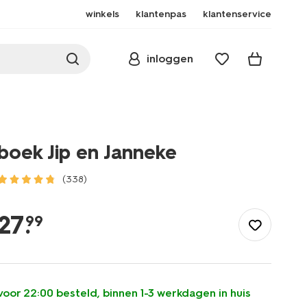
winkels
klantenpas
klantenservice
inloggen
boek Jip en Janneke
(338)
/speelgoed-
hobby/boeken/boek-
27
.
99
jip-
en-
janneke-
15120068.html
voor 22:00 besteld, binnen 1-3 werkdagen in huis