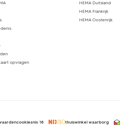
EMA
HEMA Duitsland
d
HEMA Frankrijk
s
HEMA Oostenrijk
denis
e
rden
kaart opvragen
waarden
cookies
nix 18
thuiswinkel waarborg