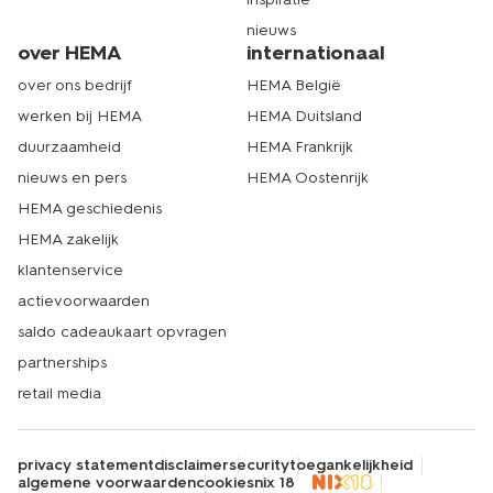
nieuws
over HEMA
internationaal
over ons bedrijf
HEMA België
werken bij HEMA
HEMA Duitsland
duurzaamheid
HEMA Frankrijk
nieuws en pers
HEMA Oostenrijk
HEMA geschiedenis
HEMA zakelijk
klantenservice
actievoorwaarden
saldo cadeaukaart opvragen
partnerships
retail media
privacy statement
disclaimer
security
toegankelijkheid
algemene voorwaarden
cookies
nix 18