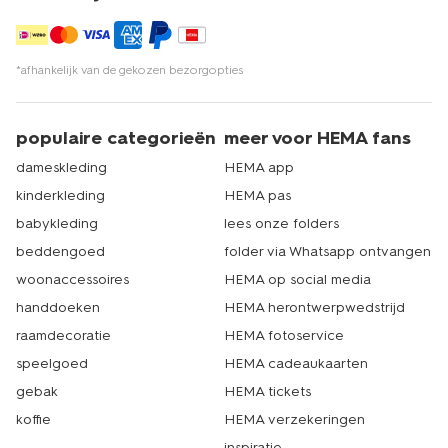
*afhankelijk van de gekozen bezorgopties
populaire categorieën
meer voor HEMA fans
dameskleding
HEMA app
kinderkleding
HEMA pas
babykleding
lees onze folders
beddengoed
folder via Whatsapp ontvangen
woonaccessoires
HEMA op social media
handdoeken
HEMA herontwerpwedstrijd
raamdecoratie
HEMA fotoservice
speelgoed
HEMA cadeaukaarten
gebak
HEMA tickets
koffie
HEMA verzekeringen
inspiratie