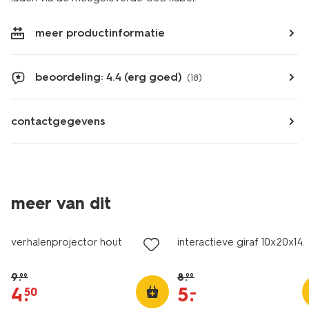
meer productinformatie
beoordeling: 4.4 (erg goed)
(18)
contactgegevens
meer van dit
korting
korting
verhalenprojector hout
interactieve giraf 10x20x14
9
.
8
.
99
99
4
.
5
.
–
50