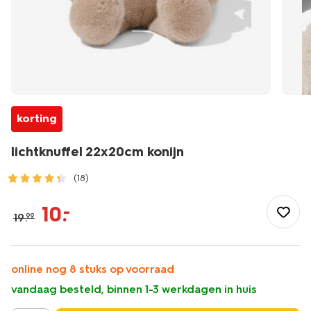
korting
lichtknuffel 22x20cm konijn
(18)
/speelgoed-
hobby/educatief-
10
.
–
19
.
99
speelgoed/lichtknuffel-
22x20cm-
konijn-
38400051.html
online nog 8 stuks op voorraad
vandaag besteld, binnen 1-3 werkdagen in huis