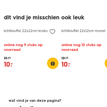
dit vind je misschien ook leuk
korting
korting
lichtknuffel 22x22cm krokodil
lichtknuffel 22x12cm monst
online nog 9 stuks op
online nog 10 stuks op
voorraad
voorraad
19
.
19
.
99
99
10
.
10
.
–
–
wat vind je van deze pagina?