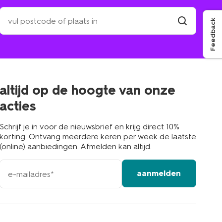
zoek
een
Feedback
winkel
vind
winkel
bij
jou
in
de
buurt
altijd op de hoogte van onze
acties
Schrijf je in voor de nieuwsbrief en krijg direct 10%
korting. Ontvang meerdere keren per week de laatste
(online) aanbiedingen. Afmelden kan altijd.
e-
aanmelden
mailadres