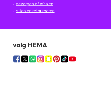
bezorgen of afhalen
ruilen en retourneren
volg HEMA