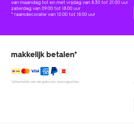
van maandag tot en met vrijdag van 8.30 tot 21.00 uur
zaterdag van 09.00 tot 18.00 uur
* raamdecoratie van 10.00 tot 18.00 uur
makkelijk betalen*
*afhankelijk van de gekozen bezorgopties