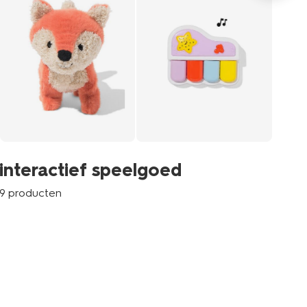
m
interactief speelgoed
8 p
9 producten