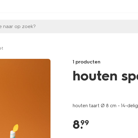
e naar op zoek?
et
1 producten
houten sp
Products
/speelgoed-
hobby/houten-
houten taart Ø 8 cm - 14-delig
speelgoed-
gebaksset-
8
.
200274.html
99