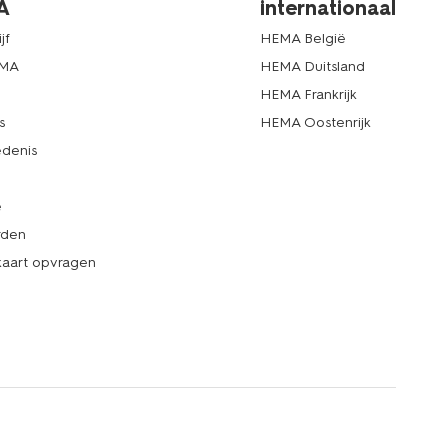
A
internationaal
jf
HEMA België
EMA
HEMA Duitsland
d
HEMA Frankrijk
s
HEMA Oostenrijk
denis
e
rden
kaart opvragen