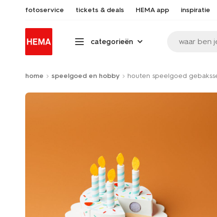
fotoservice
tickets & deals
HEMA app
inspiratie
waar ben j
categorieën
home
speelgoed en hobby
houten speelgoed gebakss