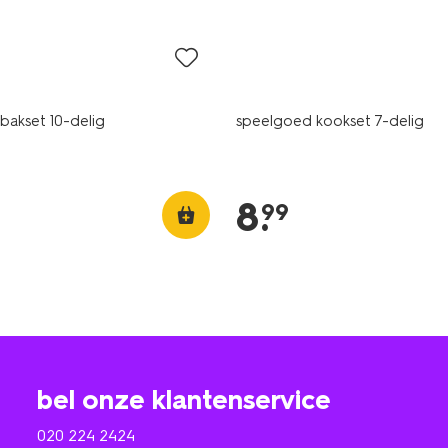
bakset 10-delig
speelgoed kookset 7-delig
8
.
99
bel onze klantenservice
020 224 2424