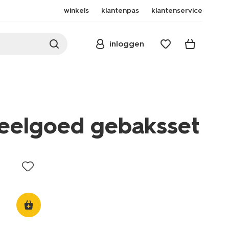
winkels
klantenpas
klantenservice
inloggen
eelgoed gebaksset