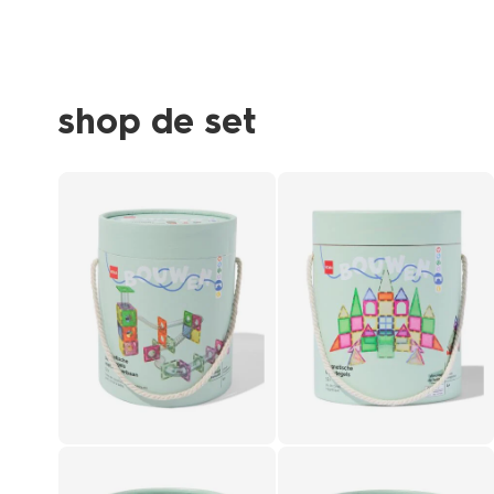
Product-
set
image
shop de set