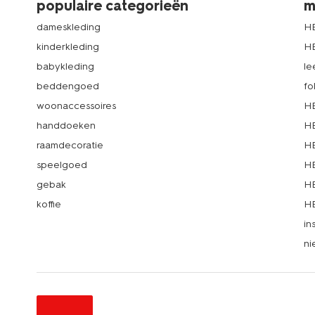
populaire categorieën
m
dameskleding
H
kinderkleding
H
babykleding
le
beddengoed
fo
woonaccessoires
HE
handdoeken
HE
raamdecoratie
HE
speelgoed
HE
gebak
HE
koffie
HE
in
ni