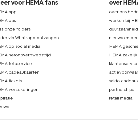
eer voor HEMA fans
over HEM
EMA app
over ons bedri
EMA pas
werken bij H
es onze folders
duurzaamhei
lder via Whatsapp ontvangen
nieuws en per
MA op social media
HEMA geschie
MA herontwerpwedstrijd
HEMA zakelijk
MA fotoservice
klantenservic
MA cadeaukaarten
actievoorwaa
MA tickets
saldo cadeau
MA verzekeringen
partnerships
spiratie
retail media
euws