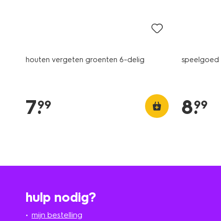
houten vergeten groenten 6-delig
speelgoed 
7
.
8
.
99
99
hulp nodig?
mijn bestelling