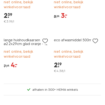
niet online, bekijk
niet online, bekijk
winkelvoorraad
winkelvoorraad
2
.
3
.
–
39
3
.
99
€
3
.
19
/l
vegan
vegan
sale
1+1 gratis
lange huishoudkaarsen
eco afwasmiddel 500ml
⌀2.2x29cm glad oranje - 12
stuks
niet online, bekijk
niet online, bekijk
winkelvoorraad
winkelvoorraad
4
.
2
.
–
19
7
.
49
€
4
.
38
/l
afhalen in 500+ HEMA winkels
vegan
sale
sale