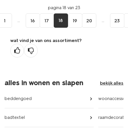
pagina 18 van 23
...
18
...
1
16
17
19
20
23
wat vind je van ons assortiment?
alles in wonen en slapen
bekijk alles
beddengoed
woonaccessoir
badtextiel
raamdecoratie