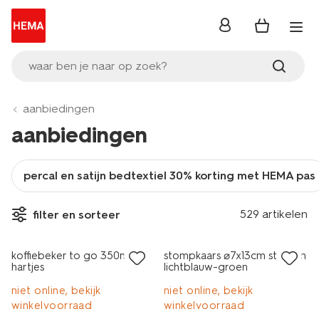
inloggen
waar ben je naar op zoek?
aanbiedingen
aanbiedingen
percal en satijn bedtextiel 30% korting met HEMA pas
vegan
529 artikelen
filter en sorteer
sale
sale
koffiebeker to go 350ml rvs
stompkaars ⌀7x13cm strepen
hartjes
lichtblauw-groen
niet online, bekijk
niet online, bekijk
winkelvoorraad
winkelvoorraad