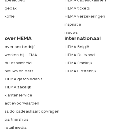
speelgoed
HEMA cadeaukaarten
gebak
HEMA tickets
koffie
HEMA verzekeringen
inspiratie
nieuws
over HEMA
internationaal
over ons bedrijf
HEMA België
werken bij HEMA
HEMA Duitsland
duurzaamheid
HEMA Frankrijk
nieuws en pers
HEMA Oostenrijk
HEMA geschiedenis
HEMA zakelijk
klantenservice
actievoorwaarden
saldo cadeaukaart opvragen
partnerships
retail media