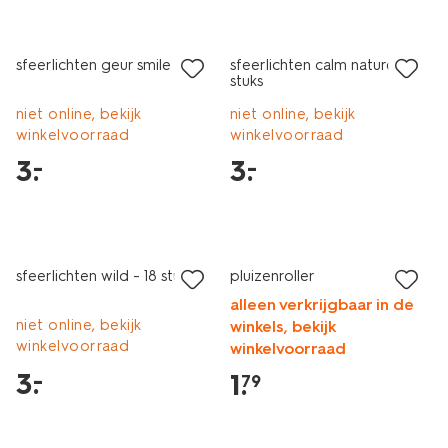
laag geprijsd
laag geprijsd
sfeerlichten geur smile
sfeerlichten calm naturel 18
stuks
niet online, bekijk
niet online, bekijk
winkelvoorraad
winkelvoorraad
3
.
3
.
–
–
vegan
laag geprijsd
1+1 gratis
sfeerlichten wild - 18 stuks
pluizenroller
alleen verkrijgbaar in de
niet online, bekijk
winkels, bekijk
winkelvoorraad
winkelvoorraad
3
.
–
1
.
79