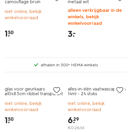
camouflage bruin
metaal wit
alleen verkrijgbaar in de
niet online, bekijk
winkels, bekijk
winkelvoorraad
winkelvoorraad
1
.
3
.
–
50
afhalen in 500+ HEMA winkels
1+1 gratis
laag geprijsd
met je HEMA pas
glas voor geurkaars
alles-in-één vaatwascapsules
⌀10x8.5cm ribbel transparant
14ml - 24 stuks
niet online, bekijk
niet online, bekijk
winkelvoorraad
winkelvoorraad
1
.
6
.
50
29
€
0
.
26
/st.
vegan
vegan