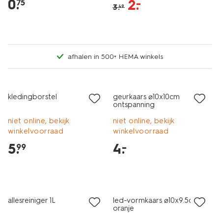
0
.
2
.
–
75
3
.
49
afhalen in 500+ HEMA winkels
vegan
1+1 gratis
laag geprijsd
kledingborstel
geurkaars ⌀10x10cm
ontspanning
niet online, bekijk
niet online, bekijk
winkelvoorraad
winkelvoorraad
5
.
4
.
–
99
vegan
1+1 gratis
sale
allesreiniger 1L
led-vormkaars ⌀10x9.5cm
oranje