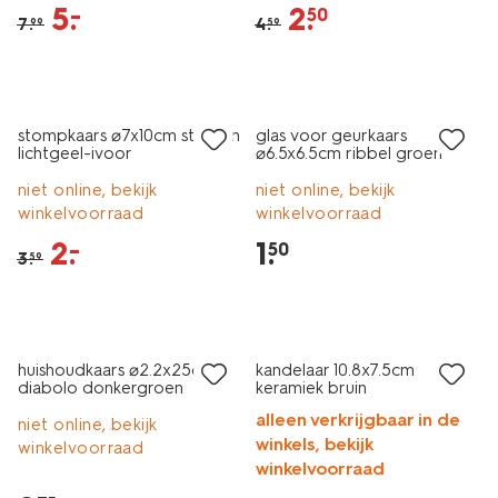
5
.
2
.
–
50
7
.
4
.
99
59
vegan
sale
laag geprijsd
stompkaars ⌀7x10cm strepen
glas voor geurkaars
lichtgeel-ivoor
⌀6.5x6.5cm ribbel groen
niet online, bekijk
niet online, bekijk
winkelvoorraad
winkelvoorraad
2
.
1
.
–
50
3
.
59
vegan
laag geprijsd
sale
huishoudkaars ⌀2.2x25cm
kandelaar 10.8x7.5cm
diabolo donkergroen
keramiek bruin
alleen verkrijgbaar in de
niet online, bekijk
winkels, bekijk
winkelvoorraad
winkelvoorraad