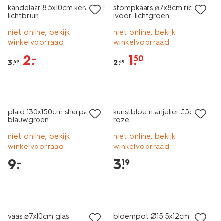
kandelaar 8.5x10cm keramiek
stompkaars ⌀7x8cm ribbel
lichtbruin
ivoor-lichtgroen
niet online, bekijk
niet online, bekijk
winkelvoorraad
winkelvoorraad
2
.
1
.
–
50
3
.
2
.
49
49
2+1 gratis
laag geprijsd
met je HEMA pas
plaid 130x150cm sherpa
kunstbloem anjelier 55cm
blauwgroen
roze
niet online, bekijk
niet online, bekijk
winkelvoorraad
winkelvoorraad
9
.
3
.
–
19
laag geprijsd
laag geprijsd
vaas ⌀7x10cm glas
bloempot Ø15.5x12cm