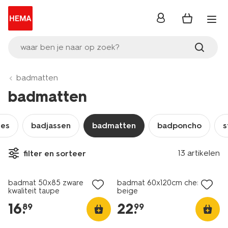
inloggen
waar ben je naar op zoek?
badmatten
badmatten
jes
badjassen
badmatten
badponcho
s
13 artikelen
filter en sorteer
badmat 50x85 zware
badmat 60x120cm chenille
kwaliteit taupe
beige
16
.
22
.
89
99