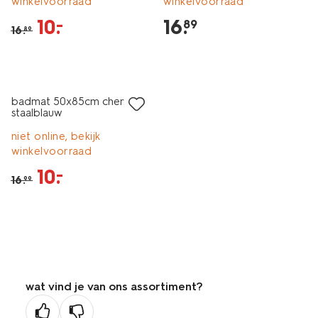
winkelvoorraad
winkelvoorraad
10
.
16
.
–
89
16
.
89
nieuw
sale
badmat 50x85cm chenille
staalblauw
niet online, bekijk
winkelvoorraad
10
.
–
16
.
99
wat vind je van ons assortiment?