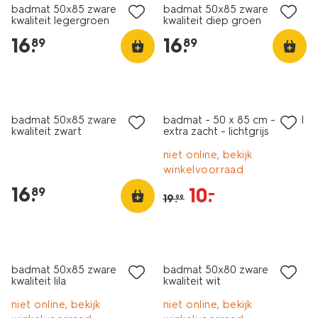
badmat 50x85 zware
badmat 50x85 zware
kwaliteit legergroen
kwaliteit diep groen
16
.
16
.
89
89
nieuw
sale
badmat 50x85 zware
badmat - 50 x 85 cm - hotel
kwaliteit zwart
extra zacht - lichtgrijs
niet online, bekijk
winkelvoorraad
16
.
10
.
–
89
19
.
99
nieuw
sale
badmat 50x85 zware
badmat 50x80 zware
kwaliteit lila
kwaliteit wit
niet online, bekijk
niet online, bekijk