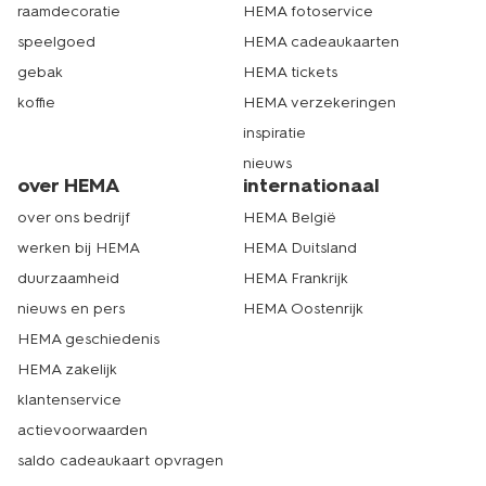
raamdecoratie
HEMA fotoservice
en inderdaad zo zacht aanvoelt als hij eruit ziet. Naast
badmatten kun je bij HEMA ook terecht voor andere
speelgoed
HEMA cadeaukaarten
badkameraccessoires, zoals een stijlvol
douchegordijn
of
gebak
HEMA tickets
een
toiletrolhouder
. Shop je liever online? Dat kan
natuurlijk ook. Je bestelt al onze artikelen makkelijk en
koffie
HEMA verzekeringen
snel op hema.nl of via de app. Hoef jij er lekker de deur
inspiratie
niet voor uit. Als we jouw bestelling binnen hebben,
nieuws
zorgen wij ervoor dat je de badmat zo snel mogelijk bij
over HEMA
internationaal
je thuis hebt. Echt HEMA.
over ons bedrijf
HEMA België
werken bij HEMA
HEMA Duitsland
duurzaamheid
HEMA Frankrijk
nieuws en pers
HEMA Oostenrijk
HEMA geschiedenis
HEMA zakelijk
klantenservice
actievoorwaarden
saldo cadeaukaart opvragen