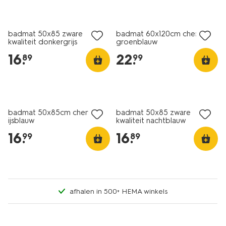
badmat 50x85 zware
badmat 60x120cm chenille
kwaliteit donkergrijs
groenblauw
16
.
22
.
89
99
badmat 50x85cm chenille
badmat 50x85 zware
ijsblauw
kwaliteit nachtblauw
16
.
16
.
99
89
afhalen in 500+ HEMA winkels