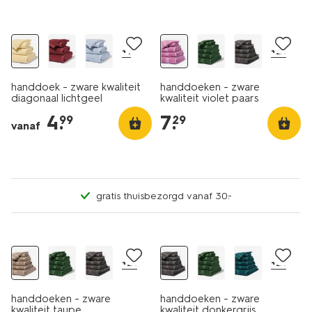
nieuw
nieuw
+1
+21
handdoek - zware kwaliteit
handdoeken - zware
diagonaal lichtgeel
kwaliteit violet paars
4
.
7
.
99
29
vanaf
gratis thuisbezorgd vanaf 30.-
+21
+21
handdoeken - zware
handdoeken - zware
kwaliteit taupe
kwaliteit donkergrijs