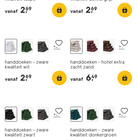
2
.
2
.
69
69
vanaf
vanaf
+21
+8
handdoeken - zware
handdoeken - hotel extra
kwaliteit wit
zacht zand
2
.
6
.
69
49
vanaf
vanaf
+21
+21
handdoeken - zware
handdoeken - zware
kwaliteit zwart
kwaliteit donkergroen