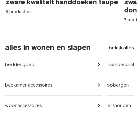
zware kwaliteit handdoeken taupe
zwar
donk
8 producten
7 prod
alles in wonen en slapen
bekijk alles
beddengoed
raamdecoratie
badkamer accessoires
opbergen
woonaccessoires
huishouden