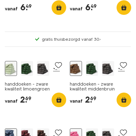
6
.
6
.
49
49
vanaf
vanaf
gratis thuisbezorgd vanaf 30.-
nieuw
nieuw
+21
+21
handdoeken - zware
handdoeken - zware
kwaliteit limoengroen
kwaliteit middenbruin
2
.
2
.
69
69
vanaf
vanaf
nieuw
nieuw
+8
+21