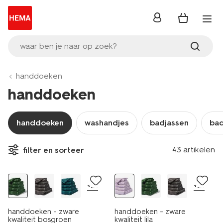
inloggen
waar ben je naar op zoek?
handdoeken
handdoeken
handdoeken
washandjes
badjassen
ba
nieuw
43 artikelen
filter en sorteer
nieuw
laag geprijsd
+21
+21
handdoeken - zware
handdoeken - zware
kwaliteit bosgroen
kwaliteit lila