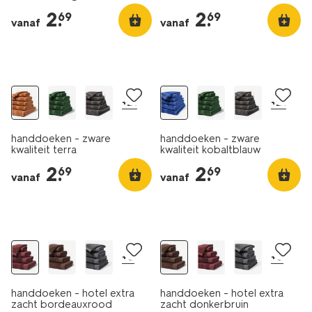
2
.
2
.
69
69
vanaf
vanaf
nieuw
nieuw
+21
+21
handdoeken - zware
handdoeken - zware
kwaliteit terra
kwaliteit kobaltblauw
2
.
2
.
69
69
vanaf
vanaf
nieuw
nieuw
+8
+8
handdoeken - hotel extra
handdoeken - hotel extra
zacht bordeauxrood
zacht donkerbruin