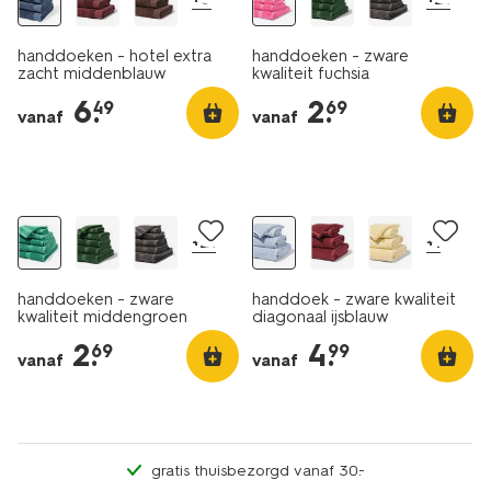
handdoeken - hotel extra
handdoeken - zware
zacht middenblauw
kwaliteit fuchsia
6
.
2
.
49
69
vanaf
vanaf
nieuw
nieuw
+21
+1
handdoeken - zware
handdoek - zware kwaliteit
kwaliteit middengroen
diagonaal ijsblauw
2
.
4
.
69
99
vanaf
vanaf
gratis thuisbezorgd vanaf 30.-