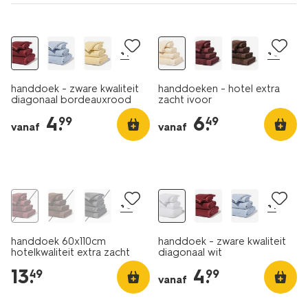
nieuw
nieuw
+1
+8
handdoek - zware kwaliteit
handdoeken - hotel extra
diagonaal bordeauxrood
zacht ivoor
4
.
6
.
99
49
vanaf
vanaf
nieuw
nieuw
+8
+1
handdoek 60x110cm
handdoek - zware kwaliteit
hotelkwaliteit extra zacht
diagonaal wit
bordeauxrood
13
.
4
.
49
99
vanaf