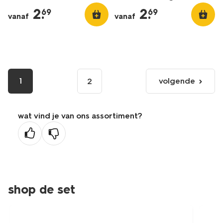
2
.
2
.
69
69
vanaf
vanaf
1
volgende
2
volgende
pagina
wat vind je van ons assortiment?
shop de set