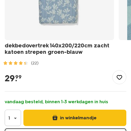
dekbedovertrek 140x200/220cm zacht
katoen strepen groen-blauw
(22)
/wonen-
slapen/slapen/dekbedovertrek/dekbedovertrek-
29
.
99
140x200%2F220cm-
zacht-
katoen-
strepen-
vandaag besteld, binnen 1-3 werkdagen in huis
groen-
blauw-
5720204.html
in winkelmandje
1