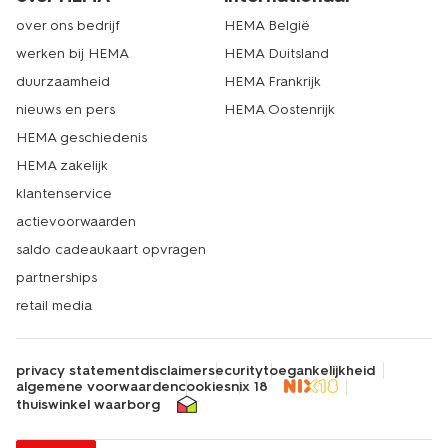
over ons bedrijf
HEMA België
werken bij HEMA
HEMA Duitsland
duurzaamheid
HEMA Frankrijk
nieuws en pers
HEMA Oostenrijk
HEMA geschiedenis
HEMA zakelijk
klantenservice
actievoorwaarden
saldo cadeaukaart opvragen
partnerships
retail media
privacy statement
disclaimer
security
toegankelijkheid
algemene voorwaarden
cookies
nix 18
thuiswinkel waarborg