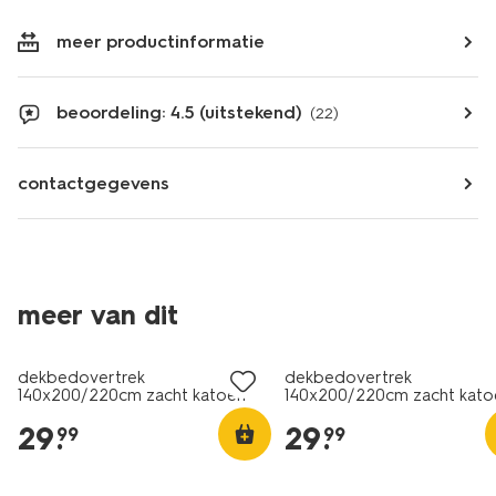
meer productinformatie
beoordeling: 4.5 (uitstekend)
(22)
contactgegevens
meer van dit
dekbedovertrek
dekbedovertrek
140x200/220cm zacht katoen
140x200/220cm zacht kato
bladeren groen
olijftakken groen
29
.
29
.
99
99