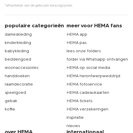
*afhankelijk van de gekozen bezorgopties
populaire categorieën
meer voor HEMA fans
dameskleding
HEMA app
kinderkleding
HEMA pas
babykleding
lees onze folders
beddengoed
folder via Whatsapp ontvangen
woonaccessoires
HEMA op social media
handdoeken
HEMA herontwerpwedstrijd
raamdecoratie
HEMA fotoservice
speelgoed
HEMA cadeaukaarten
gebak
HEMA tickets
koffie
HEMA verzekeringen
inspiratie
nieuws
over HEMA
internationaal