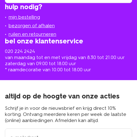
winkel
vind
hulp nodig?
winkel
bij
jou
mijn bestelling
in
de
bezorgen of afhalen
buurt
ruilen en retourneren
bel onze klantenservice
020 224 2424
van maandag tot en met vrijdag van 8.30 tot 21.00 uur
zaterdag van 09.00 tot 18.00 uur
* raamdecoratie van 10.00 tot 18.00 uur
altijd op de hoogte van onze acties
Schrijf je in voor de nieuwsbrief en krijg direct 10%
korting. Ontvang meerdere keren per week de laatste
(online) aanbiedingen. Afmelden kan altijd.
e-