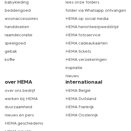
babykleding
lees onze folders
beddengoed
folder via Whatsapp ontvangen
woonaccessoires
HEMA op social media
handdoeken
HEMA herontwerpwedstrijd
raamdecoratie
HEMA fotoservice
speelgoed
HEMA cadeaukaarten
gebak
HEMA tickets
koffie
HEMA verzekeringen
inspiratie
nieuws
over HEMA
internationaal
over ons bedrijf
HEMA België
werken bij HEMA
HEMA Duitsland
duurzaamheid
HEMA Frankrijk
nieuws en pers
HEMA Oostenrijk
HEMA geschiedenis