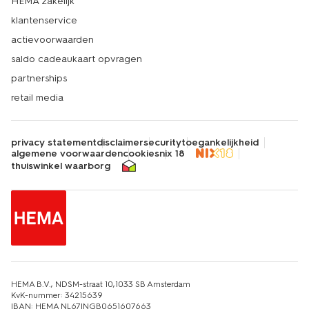
HEMA zakelijk
klantenservice
actievoorwaarden
saldo cadeaukaart opvragen
partnerships
retail media
privacy statement
disclaimer
security
toegankelijkheid
algemene voorwaarden
cookies
nix 18
thuiswinkel waarborg
HEMA B.V., NDSM-straat 10,1033 SB Amsterdam
KvK-nummer: 34215639
IBAN: HEMA NL67INGB0651607663