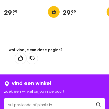
29
.
29
.
99
99
wat vind je van deze pagina?
vind een winkel
zoek een winkel bij jou in de buurt
zoek
een