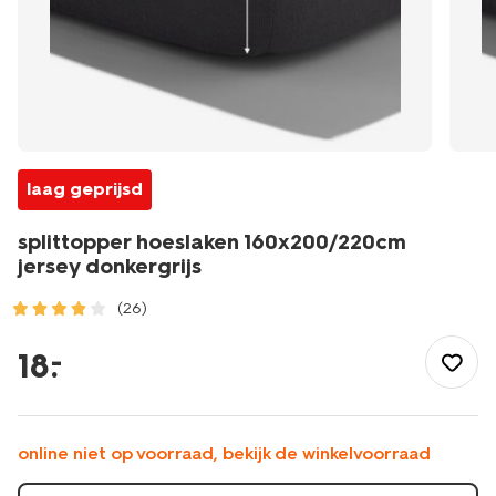
laag geprijsd
splittopper hoeslaken 160x200/220cm
jersey donkergrijs
(26)
/wonen-
slapen/slapen/hoeslaken/splittopper-
18
.
–
hoeslaken-
160x200%2F220cm-
jersey-
donkergrijs-
online niet op voorraad, bekijk de winkelvoorraad
5180052.html