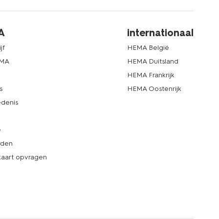
A
internationaal
jf
HEMA België
EMA
HEMA Duitsland
d
HEMA Frankrijk
s
HEMA Oostenrijk
denis
e
rden
kaart opvragen