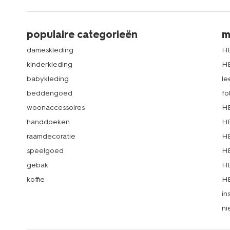
populaire categorieën
m
dameskleding
H
kinderkleding
H
babykleding
le
beddengoed
fo
woonaccessoires
HE
handdoeken
HE
raamdecoratie
HE
speelgoed
HE
gebak
HE
koffie
HE
in
ni