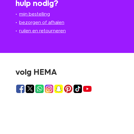
hulp nodig?
mijn bestelling
bezorgen of afhalen
ruilen en retourneren
volg HEMA