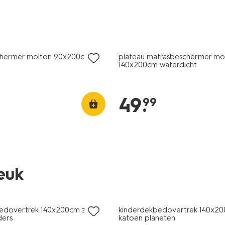
chermer molton 90x200cm
plateau matrasbeschermer mo
140x200cm waterdicht
49
.
99
leuk
edovertrek 140x200cm zacht
kinderdekbedovertrek 140x20
ders
katoen planeten