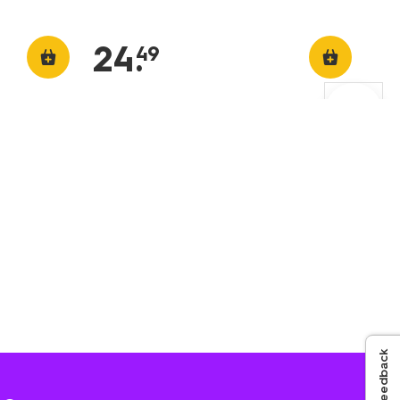
24
.
49
Feedback