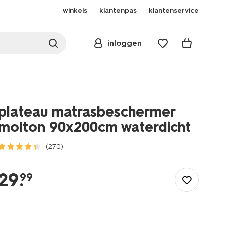
winkels
klantenpas
klantenservice
inloggen
plateau matrasbeschermer
molton 90x200cm waterdicht
(270)
/wonen-
slapen/slapen/molton/plateau-
29
.
99
matrasbeschermer-
molton-
90x200cm-
waterdicht-
5190161.html