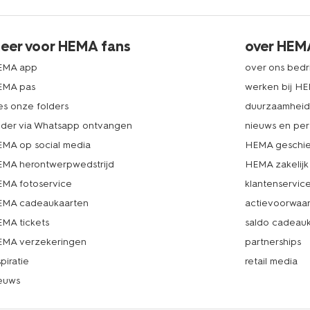
eer voor HEMA fans
over HEM
EMA app
over ons bedri
EMA pas
werken bij H
es onze folders
duurzaamhei
lder via Whatsapp ontvangen
nieuws en per
MA op social media
HEMA geschie
MA herontwerpwedstrijd
HEMA zakelijk
MA fotoservice
klantenservic
MA cadeaukaarten
actievoorwaa
MA tickets
saldo cadeau
MA verzekeringen
partnerships
spiratie
retail media
euws