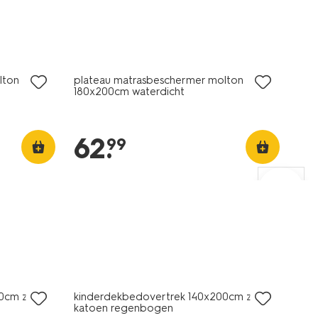
lton
plateau matrasbeschermer molton
180x200cm waterdicht
62
.
99
0cm zacht
kinderdekbedovertrek 140x200cm zacht
katoen regenbogen