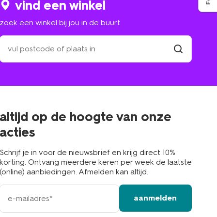
vind een winkel
zoek een winkel bij jou in de buurt
zoek
een
winkel
vind
winkel
bij
jou
in
de
buurt
altijd op de hoogte van onze
acties
Schrijf je in voor de nieuwsbrief en krijg direct 10%
korting. Ontvang meerdere keren per week de laatste
(online) aanbiedingen. Afmelden kan altijd.
e-
aanmelden
mailadres