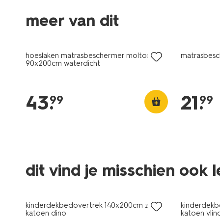
meer van dit
hoeslaken matrasbeschermer molton
matrasbes
90x200cm waterdicht
43
.
21
.
99
99
dit vind je misschien ook 
kinderdekbedovertrek 140x200cm zacht
kinderdekb
katoen dino
katoen vlin