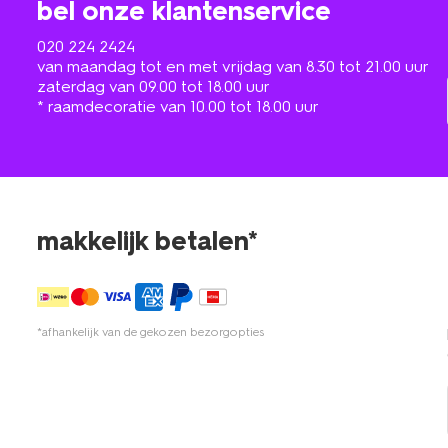
bel onze klantenservice
020 224 2424
van maandag tot en met vrijdag van 8.30 tot 21.00 uur
zaterdag van 09.00 tot 18.00 uur
* raamdecoratie van 10.00 tot 18.00 uur
makkelijk betalen*
*afhankelijk van de gekozen bezorgopties