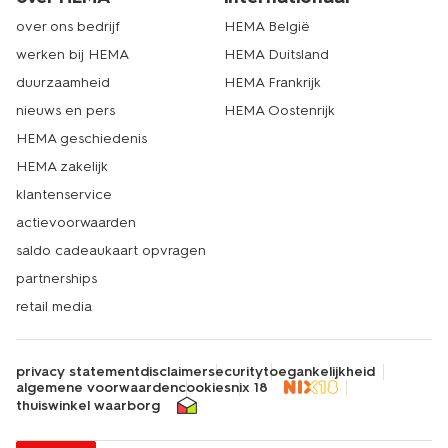
over ons bedrijf
HEMA België
werken bij HEMA
HEMA Duitsland
duurzaamheid
HEMA Frankrijk
nieuws en pers
HEMA Oostenrijk
HEMA geschiedenis
HEMA zakelijk
klantenservice
actievoorwaarden
saldo cadeaukaart opvragen
partnerships
retail media
privacy statement
disclaimer
security
toegankelijkheid
algemene voorwaarden
cookies
nix 18
thuiswinkel waarborg