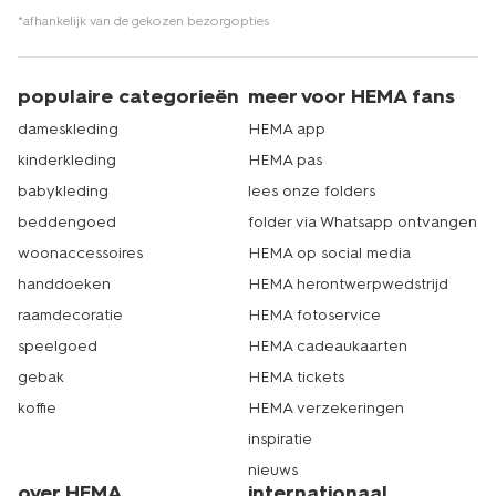
*afhankelijk van de gekozen bezorgopties
populaire categorieën
meer voor HEMA fans
dameskleding
HEMA app
kinderkleding
HEMA pas
babykleding
lees onze folders
beddengoed
folder via Whatsapp ontvangen
woonaccessoires
HEMA op social media
handdoeken
HEMA herontwerpwedstrijd
raamdecoratie
HEMA fotoservice
speelgoed
HEMA cadeaukaarten
gebak
HEMA tickets
koffie
HEMA verzekeringen
inspiratie
nieuws
over HEMA
internationaal