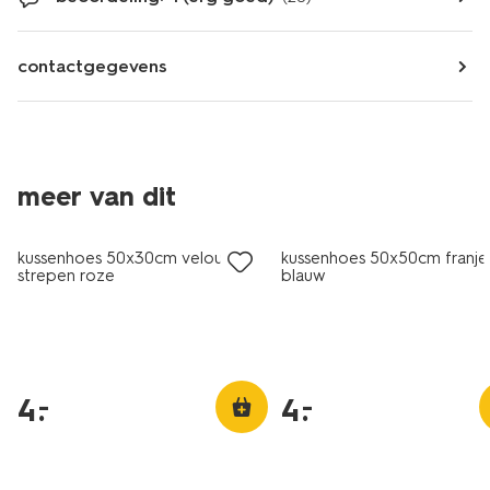
contactgegevens
meer van dit
laag geprijsd
laag geprijsd
kussenhoes 50x30cm velours
kussenhoes 50x50cm franje
strepen roze
blauw
4
.
4
.
–
–