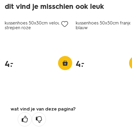
dit vind je misschien ook leuk
laag geprijsd
laag geprijsd
kussenhoes 50x30cm velours
kussenhoes 50x50cm franje
strepen roze
blauw
4
.
4
.
–
–
wat vind je van deze pagina?