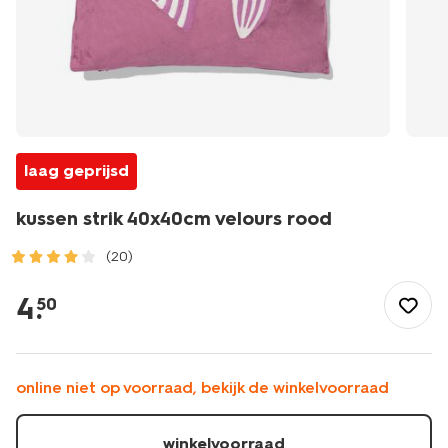
laag geprijsd
kussen strik 40x40cm velours rood
(20)
/wonen-
slapen/wonen/kussenhoezen/kussen-
4
.
50
strik-
40x40cm-
velours-
rood-
online niet op voorraad, bekijk de winkelvoorraad
7325161.html
winkelvoorraad