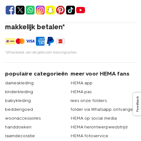
makkelijk betalen*
*afhankelijk van de gekozen bezorgopties
populaire categorieën
meer voor HEMA fans
dameskleding
HEMA app
kinderkleding
HEMA pas
Feedback
babykleding
lees onze folders
beddengoed
folder via Whatsapp ontvangen
woonaccessoires
HEMA op social media
handdoeken
HEMA herontwerpwedstrijd
raamdecoratie
HEMA fotoservice