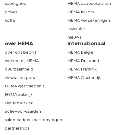
speelgoed
HEMA cadeaukaarten
gebak
HEMA tickets
koffie
HEMA verzekeringen
inspiratie
nieuws
over HEMA
internationaal
over ons bedrijf
HEMA België
werken bij HEMA
HEMA Duitsland
duurzaamheid
HEMA Frankrijk
nieuws en pers
HEMA Oostenrijk
HEMA geschiedenis
HEMA zakelijk
klantenservice
actievoorwaarden
saldo cadeaukaart opvragen
partnerships