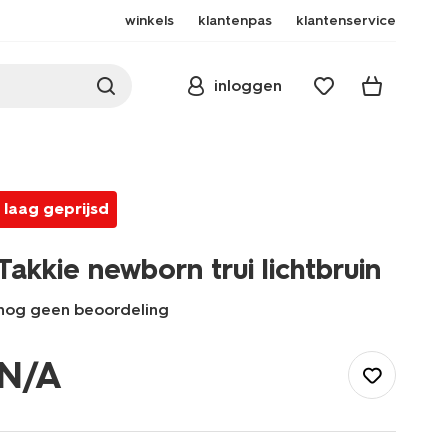
winkels
klantenpas
klantenservice
inloggen
laag geprijsd
Takkie newborn trui lichtbruin
nog geen beoordeling
/baby/babykleding/baby-
truien-
N/A
vesten/takkie-
newborn-
trui-
-