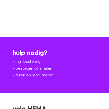
hulp nodig?
mijn bestelling
bezorgen of afhalen
ruilen en retourneren
volg HEMA