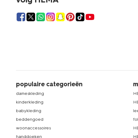
populaire categorieën
m
dameskleding
H
kinderkleding
H
babykleding
le
beddengoed
fo
woonaccessoires
HE
handdoeken
HE