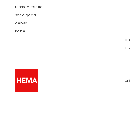
raamdecoratie
HE
speelgoed
HE
gebak
HE
koffie
HE
in
ni
pr