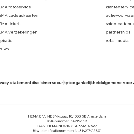
MA fotoservice
klantenservic
MA cadeaukaarten
actievoorwaa
MA tickets
saldo cadeau
MA verzekeringen
partnerships
spiratie
retail media
euws
ivacy statement
disclaimer
security
toegankelijkheid
algemene voor
HEMA B.V., NDSM-straat 10,1033 SB Amsterdam
KvK-nummer: 34215639
IBAN: HEMA NL67INGB0651607663
Btw-identificatienummer: NL814217412B01