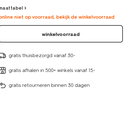
lichtbruin-
maattabel
33434520LIGHTBROWN.html
online niet op voorraad, bekijk de winkelvoorraad
winkelvoorraad
gratis thuisbezorgd vanaf 30.-
gratis afhalen in 500+ winkels vanaf 15.-
gratis retourneren binnen 30 dagen