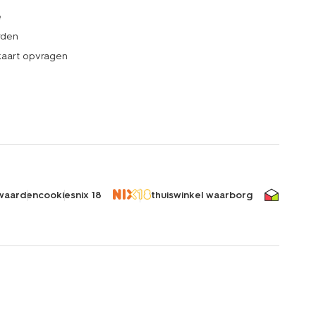
e
rden
kaart opvragen
waarden
cookies
nix 18
thuiswinkel waarborg