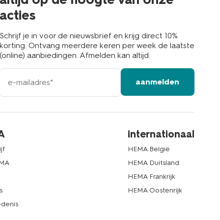
acties
Schrijf je in voor de nieuwsbrief en krijg direct 10%
korting. Ontvang meerdere keren per week de laatste
(online) aanbiedingen. Afmelden kan altijd.
e-
aanmelden
mailadres
A
internationaal
jf
HEMA België
EMA
HEMA Duitsland
d
HEMA Frankrijk
s
HEMA Oostenrijk
denis