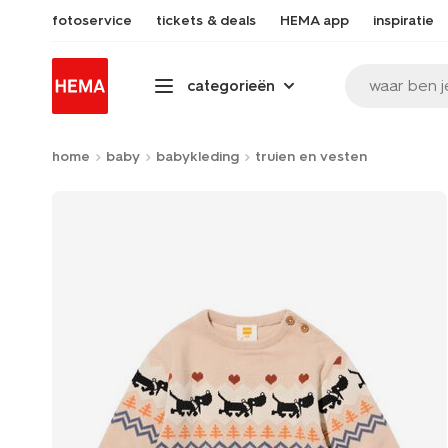
fotoservice
tickets & deals
HEMA app
inspiratie
waar ben j
categorieën
home
baby
babykleding
truien en vesten