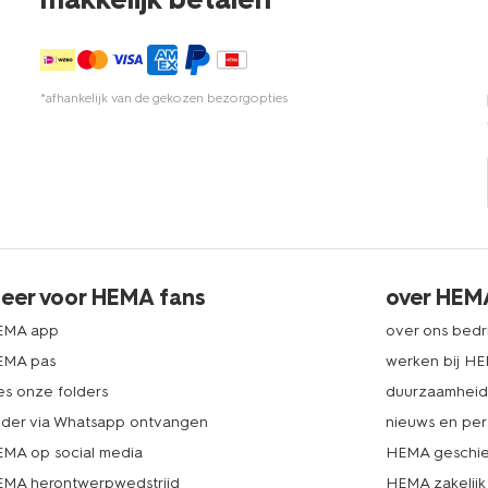
*afhankelijk van de gekozen bezorgopties
eer voor HEMA fans
over HEM
EMA app
over ons bedri
EMA pas
werken bij H
es onze folders
duurzaamhei
lder via Whatsapp ontvangen
nieuws en per
MA op social media
HEMA geschie
MA herontwerpwedstrijd
HEMA zakelijk