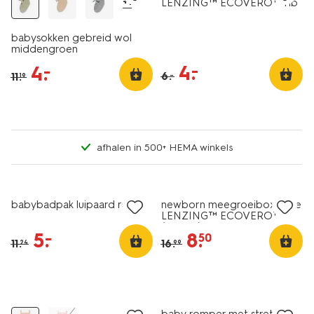
+1
LENZING™ ECOVERO™ rib
peren beige
babysokken gebreid wol
middengroen
4
.
–
4
.
–
6
.
11
.
–
19
afhalen in 500+ HEMA winkels
sale
sale
babybadpak luipaard roze
newborn meegroeiboxpakje
LENZING™ ECOVERO™-
(viscose) rib dieren zalmroze
5
.
8
.
–
50
11
.
16
.
24
99
sale
laag geprijsd