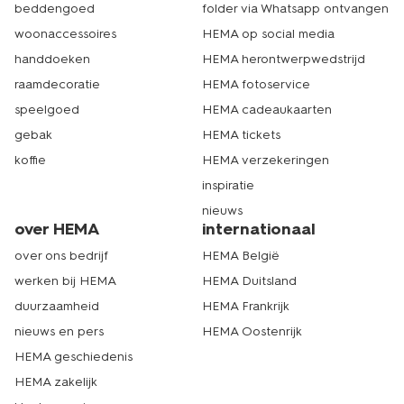
bestelling meestal de volgende dag al in huis. Wel zo
beddengoed
folder via Whatsapp ontvangen
makkelijk want zo hoef je er niet zelf mee te sjouwen. En
woonaccessoires
HEMA op social media
zo houd je tijd over voor andere dingen. Heb je iets
handdoeken
HEMA herontwerpwedstrijd
verkeerds besteld en wil je iets van de babykleding
aanbiedingen ruilen of retourneren? Ook dat is geen
raamdecoratie
HEMA fotoservice
probleem. Binnen 30 dagen kun je op vertoon van de
speelgoed
HEMA cadeaukaarten
bon je artikelen ruilen of terugbrengen. Ook dat is echt
HEMA.
gebak
HEMA tickets
koffie
HEMA verzekeringen
inspiratie
nieuws
over HEMA
internationaal
over ons bedrijf
HEMA België
werken bij HEMA
HEMA Duitsland
duurzaamheid
HEMA Frankrijk
nieuws en pers
HEMA Oostenrijk
HEMA geschiedenis
HEMA zakelijk