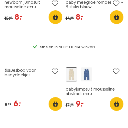
newborn jumpsuit
baby meegroeirompers rib -
mousseline ecru
3 stuks blauw
8
.
8
.
–
–
15
.
14
.
99
99
afhalen in 500+ HEMA winkels
sale
sale
tissuesbox voor
babydoekjes
babyjumpsuit mousseline
abstract ecru
6
.
–
9
.
–
8
.
17
.
99
99
sale
sale