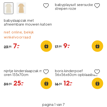
babyplaysuit seersucker
strepen roze
babyslaapzak met
afneembare mouwen katoen
0.5tog libellen gebroken wit
niet online, bekijk
winkelvoorraad
9
.
–
7
.
–
17
.
23
.
99
99
sale
sale
nijntje kinderslaapzak met
boris kinderpoef
oren 155x70cm
56x56x60cm opblaasbaar
met hoes
25
.
12
.
–
–
39
.
16
.
99
99
pagina 1 van 7