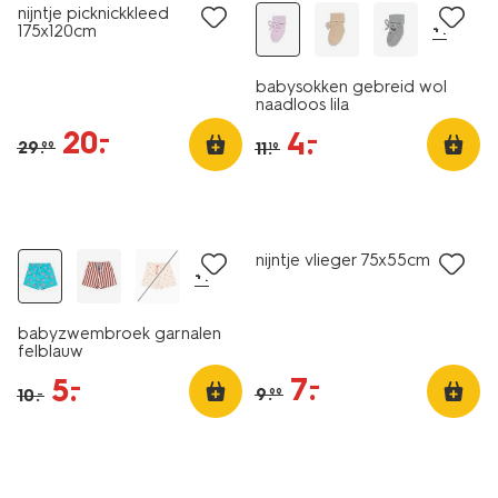
nijntje picknickkleed
+1
175x120cm
babysokken gebreid wol
naadloos lila
20
.
–
4
.
–
29
.
11
.
99
19
sale
sale
nijntje vlieger 75x55cm
+1
babyzwembroek garnalen
felblauw
7
.
–
5
.
–
9
.
10
.
99
–
3 stuks
sale
sale