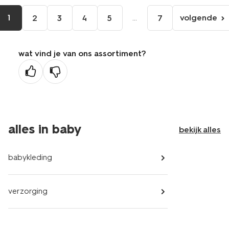
1
...
volgende
2
3
4
5
7
volgen
pagina
wat vind je van ons assortiment?
alles in baby
bekijk alles
babykleding
verzorging