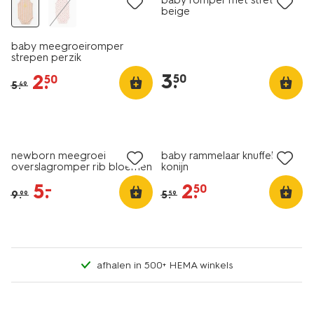
baby romper met stretch
beige
baby meegroeiromper
strepen perzik
3
.
2
.
50
50
5
.
49
sale
sale
newborn meegroei
baby rammelaar knuffel
overslagromper rib bloemen
konijn
ecru
5
.
2
.
–
50
9
.
5
.
99
59
afhalen in 500+ HEMA winkels
sale
sale