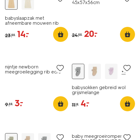
45x57x56cm
babyslaapzak met
afneembare mouwen rib
0.5tog zand
20
.
–
14
.
–
24
.
23
.
99
99
sale
sale
nijntje newborn
+1
meegroeilegging rib ecru
babysokken gebreid wol
grijsmelange
3
.
–
4
.
–
9
.
11
.
99
19
sale
sale
baby meegroeiromper