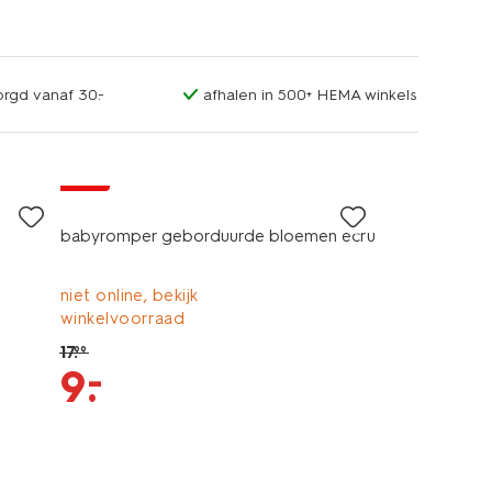
orgd vanaf 30.-
afhalen in 500+ HEMA winkels
sale
babyromper geborduurde bloemen ecru
niet online, bekijk
winkelvoorraad
17
.
99
–
9
.
sale