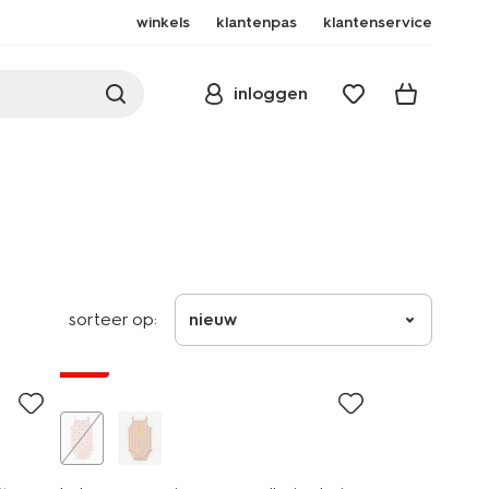
winkels
klantenpas
klantenservice
inloggen
sorteer op:
nieuw
sale