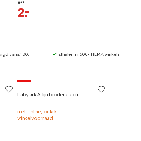
6
.
49
–
2
.
orgd vanaf 30.-
afhalen in 500+ HEMA winkels
sale
babyjurk A-lijn broderie ecru
niet online, bekijk
winkelvoorraad