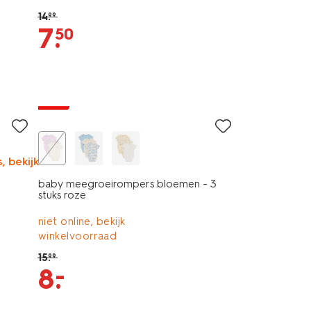
14
.
99
7
.
50
3 stuks
sale
, bekijk
baby meegroeirompers bloemen - 3
stuks roze
niet online, bekijk
winkelvoorraad
15
.
99
–
8
.