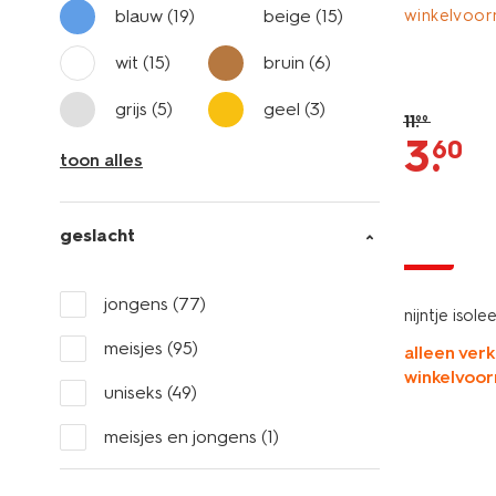
blauw
(19)
beige
(15)
winkelvoor
wit
(15)
bruin
(6)
grijs
(5)
geel
(3)
11
.
99
3
.
60
toon alles
geslacht
sale
jongens
(77)
nijntje isol
meisjes
(95)
alleen verk
winkelvoor
uniseks
(49)
meisjes en jongens
(1)