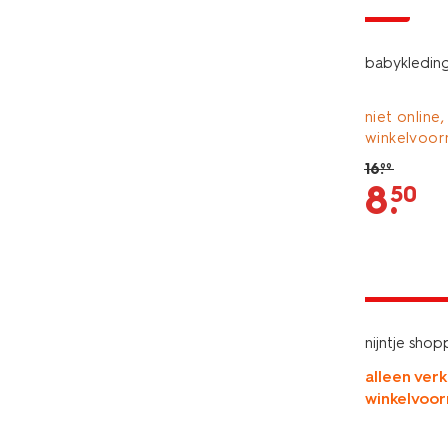
sale
babykleding
niet online,
winkelvoor
16
.
99
8
.
50
laag gepri
nijntje shop
alleen verk
winkelvoor