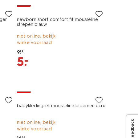
sale
nger
newborn short comfort fit mousseline
strepen blauw
niet online, bekijk
winkelvoorraad
9
.
99
–
5
.
sale
babykledingset mousseline bloemen ecru
Feedback
niet online, bekijk
winkelvoorraad
99