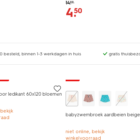
14
.
99
4
.
50
0 besteld, binnen 1-3 werkdagen in huis
gratis thuisbez
jsd
sale
oor ledikant 60x120 bloemen
 bekijk
babyzwembroek aardbeien beige
raad
niet online, bekijk
winkelvoorraad