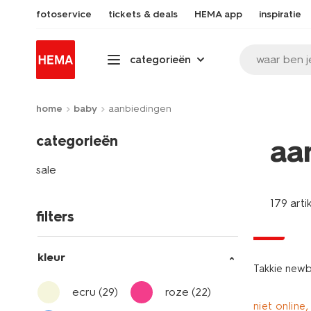
fotoservice
tickets & deals
HEMA app
inspiratie
waar ben j
categorieën
home
baby
aanbiedingen
categorieën
aa
sale
179 arti
filters
sale
kleur
Takkie newb
ecru
(29)
roze
(22)
niet online,