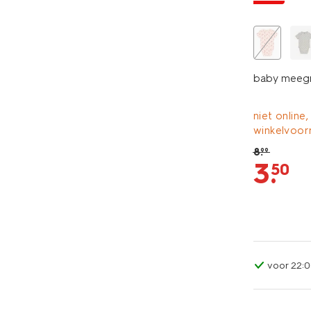
baby meegro
niet online,
winkelvoor
8
.
99
3
.
50
voor 22:0