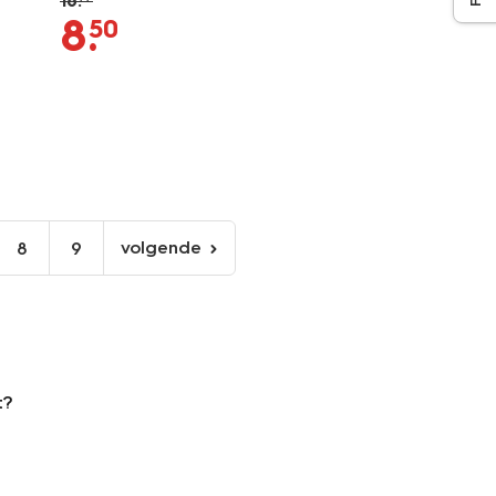
16
.
8
.
50
volgende
8
9
volgende
pagina
t?