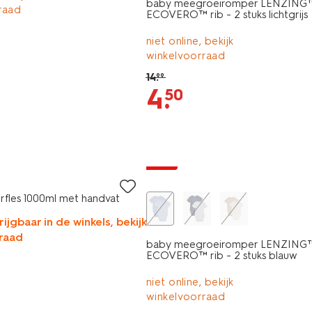
baby meegroeiromper LENZING
raad
ECOVERO™ rib - 2 stuks lichtgrijs
niet online, bekijk
winkelvoorraad
14
.
99
4
.
50
2 stuks
sale
eerfles 1000ml met handvat
rijgbaar in de winkels, bekijk
raad
baby meegroeiromper LENZING
ECOVERO™ rib - 2 stuks blauw
niet online, bekijk
winkelvoorraad