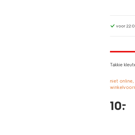
voor 22:0
laag gepri
Takkie kleu
niet online,
winkelvoor
–
10
.
sale