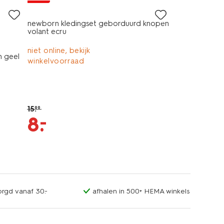
newborn kledingset geborduurd knopen
volant ecru
niet online, bekijk
n geel
winkelvoorraad
15
.
99
–
8
.
orgd vanaf 30.-
afhalen in 500+ HEMA winkels