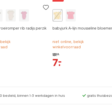
eiromper rib radijs perzik
babyjurk A-lijn mousseline bloeme
 bekijk
niet online, bekijk
raad
winkelvoorraad
13
.
99
–
7
.
0 besteld, binnen 1-3 werkdagen in huis
gratis thuisbez