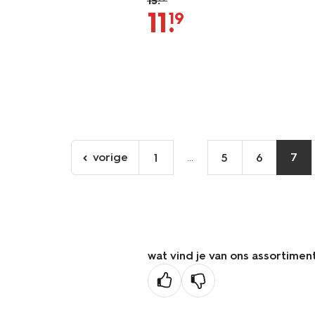
15
.
11
.
19
vorige
...
7
1
5
6
ga
naar
de
vorige
pagina
wat vind je van ons assortimen