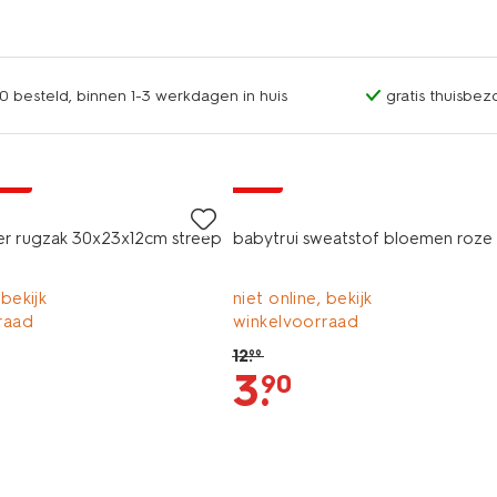
0 besteld, binnen 1-3 werkdagen in huis
gratis thuisbez
jsd
sale
ter rugzak 30x23x12cm streep
babytrui sweatstof bloemen roze
 bekijk
niet online, bekijk
raad
winkelvoorraad
12
.
99
3
.
90
sale