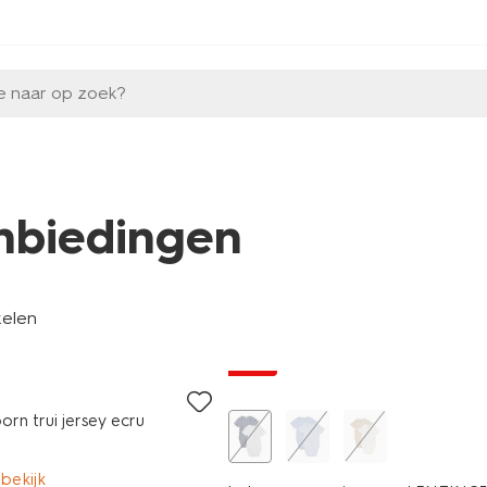
e naar op zoek?
nbiedingen
kelen
2 stuks
sale
orn trui jersey ecru
 bekijk