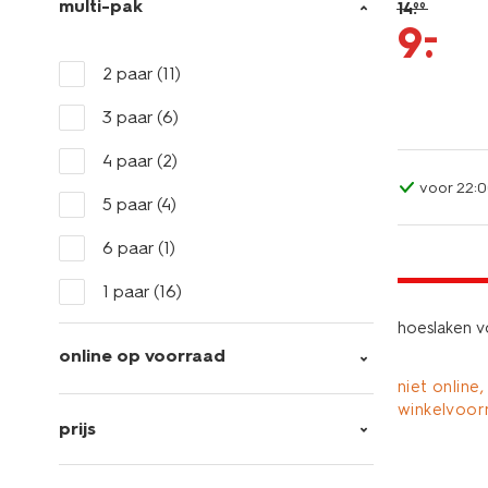
multi-pak
14
.
99
–
9
.
2 paar
(11)
3 paar
(6)
4 paar
(2)
voor 22:0
5 paar
(4)
6 paar
(1)
laag gepri
1 paar
(16)
hoeslaken v
online op voorraad
niet online,
winkelvoor
prijs