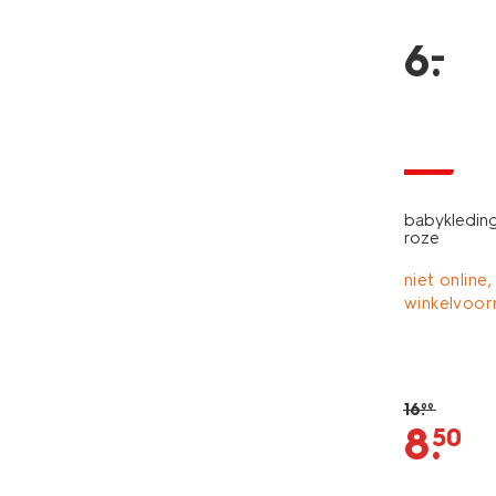
–
6
.
sale
babykleding
roze
niet online,
winkelvoor
16
.
99
8
.
50