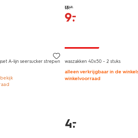
13
.
49
–
9
.
2 stuks
laag geprijsd
set A-lijn seersucker strepen
waszakken 40x50 - 2 stuks
alleen verkrijgbaar in de winkels
 bekijk
winkelvoorraad
raad
–
4
.