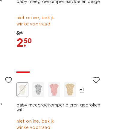
™
baby meegroeiromper aardbeien beige
niet online, bekijk
winkelvoorraad
5
.
49
2
.
50
sale
+1
™
baby meegroeiromper dieren gebroken
wit
niet online, bekijk
winkelvoorraad