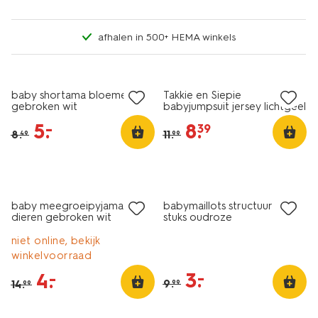
afhalen in 500+ HEMA winkels
sale
sale
baby shortama bloemen
Takkie en Siepie
gebroken wit
babyjumpsuit jersey lichtgeel
5
.
8
.
–
39
8
.
11
.
49
99
2 paar
sale
sale
baby meegroeipyjama rib
babymaillots structuur - 2
dieren gebroken wit
stuks oudroze
niet online, bekijk
winkelvoorraad
3
.
–
4
.
–
9
.
14
.
99
99