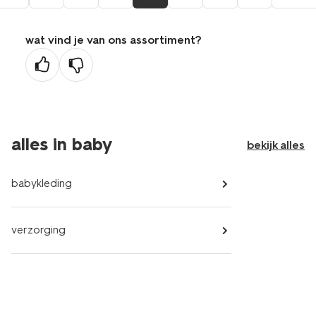
aar
de
wat vind je van ons assortiment?
orige
agina
alles in baby
bekijk alles
babykleding
verzorging