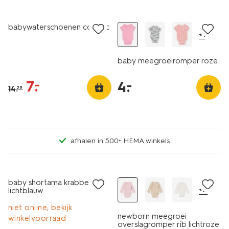
sale
laag geprijsd
babywaterschoenen cognac
+1
baby meegroeiromper roze
7
.
–
4
.
–
14
.
29
afhalen in 500+ HEMA winkels
sale
sale
baby shortama krabben
+2
lichtblauw
niet online, bekijk
newborn meegroei
winkelvoorraad
overslagromper rib lichtroze