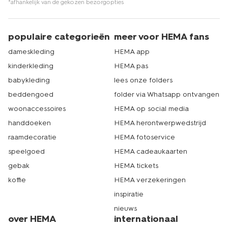
*afhankelijk van de gekozen bezorgopties
populaire categorieën
meer voor HEMA fans
dameskleding
HEMA app
kinderkleding
HEMA pas
babykleding
lees onze folders
beddengoed
folder via Whatsapp ontvangen
woonaccessoires
HEMA op social media
handdoeken
HEMA herontwerpwedstrijd
raamdecoratie
HEMA fotoservice
speelgoed
HEMA cadeaukaarten
gebak
HEMA tickets
koffie
HEMA verzekeringen
inspiratie
nieuws
over HEMA
internationaal