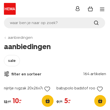
inloggen
waar ben je naar op zoek?
aanbiedingen
aanbiedingen
sale
164 artikelen
filter en sorteer
sale
sale
nijntje rugzak 20x26x7cm
babypolo badstof rood
10
.
5
.
–
–
12
.
9
.
49
99