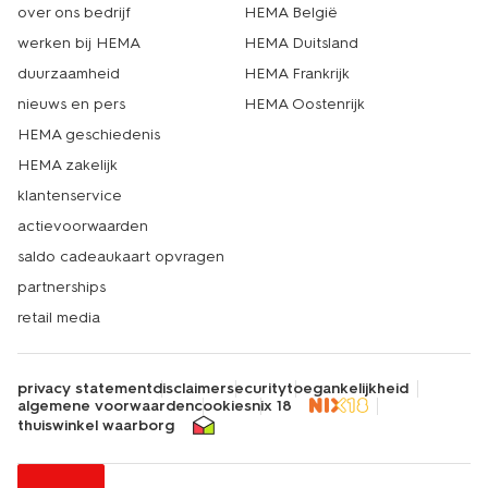
over ons bedrijf
HEMA België
werken bij HEMA
HEMA Duitsland
duurzaamheid
HEMA Frankrijk
nieuws en pers
HEMA Oostenrijk
HEMA geschiedenis
HEMA zakelijk
klantenservice
actievoorwaarden
saldo cadeaukaart opvragen
partnerships
retail media
privacy statement
disclaimer
security
toegankelijkheid
algemene voorwaarden
cookies
nix 18
thuiswinkel waarborg