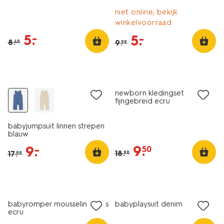
niet online, bekijk
winkelvoorraad
5
.
–
5
.
–
8
.
9
.
49
99
sale
sale
newborn kledingset
fijngebreid ecru
babyjumpsuit linnen strepen
blauw
9
.
9
.
–
50
18
.
17
.
99
99
sale
sale
babyromper mousseline ijsjes
babyplaysuit denim
ecru