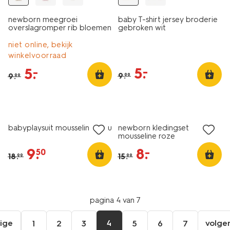
newborn meegroei
baby T-shirt jersey broderie
overslagromper rib bloemen
gebroken wit
ecru
niet online, bekijk
winkelvoorraad
5
.
–
5
.
–
9
.
9
.
99
99
sale
sale
babyplaysuit mousseline ecru
newborn kledingset
mousseline roze
9
.
8
.
–
50
18
.
15
.
99
99
pagina 4 van 7
ige
4
volge
1
2
3
5
6
7
ga