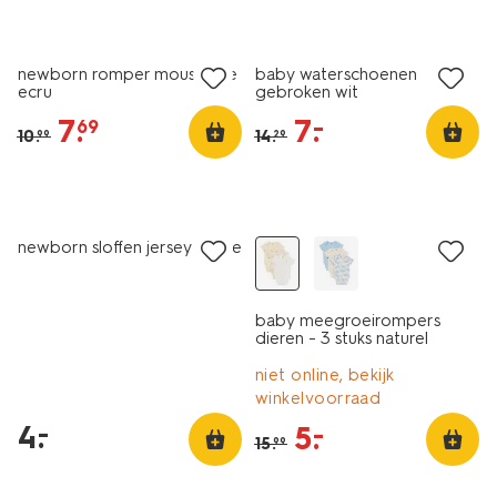
sale
sale
newborn romper mousseline
baby waterschoenen
ecru
gebroken wit
7
.
7
.
–
69
10
.
14
.
99
29
3 stuks
laag geprijsd
sale
newborn sloffen jersey beige
baby meegroeirompers
dieren - 3 stuks naturel
niet online, bekijk
winkelvoorraad
4
.
–
5
.
–
15
.
99