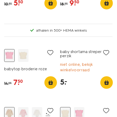
5
.
9
.
50
50
10
.
18
.
99
99
afhalen in 500+ HEMA winkels
sale
laag geprijsd
baby shortama strepen
perzik
niet online, bekijk
babytop broderie roze
winkelvoorraad
5
.
–
7
.
50
14
.
99
sale
sale
+2