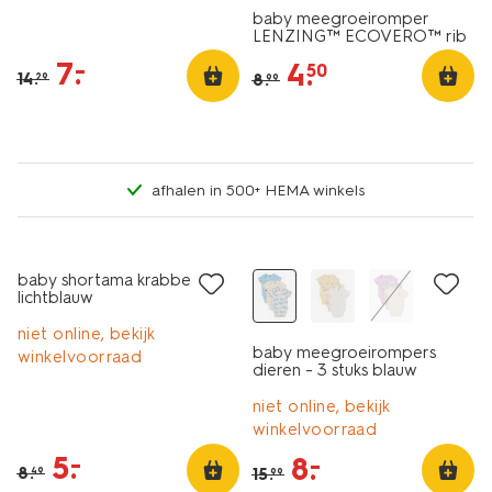
baby meegroeiromper
LENZING™ ECOVERO™ rib
blokken blauw
7
.
–
4
.
50
14
.
8
.
29
99
afhalen in 500+ HEMA winkels
3 stuks
sale
sale
baby shortama krabben
lichtblauw
niet online, bekijk
baby meegroeirompers
winkelvoorraad
dieren - 3 stuks blauw
niet online, bekijk
winkelvoorraad
5
.
–
8
.
–
8
.
15
.
49
99