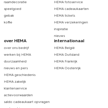
raamdecoratie
HEMA fotoservice
speelgoed
HEMA cadeaukaarten
gebak
HEMA tickets
koffie
HEMA verzekeringen
inspiratie
nieuws
over HEMA
internationaal
over ons bedrijf
HEMA België
werken bij HEMA
HEMA Duitsland
duurzaamheid
HEMA Frankrijk
nieuws en pers
HEMA Oostenrijk
HEMA geschiedenis
HEMA zakelijk
klantenservice
actievoorwaarden
saldo cadeaukaart opvragen