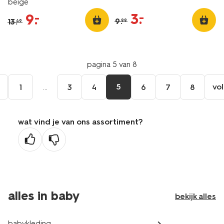
beige
3
.
–
9
.
–
9
.
13
.
99
49
pagina 5 van 8
e
...
5
vo
1
3
4
6
7
8
wat vind je van ons assortiment?
ge
na
alles in baby
bekijk alles
babykleding