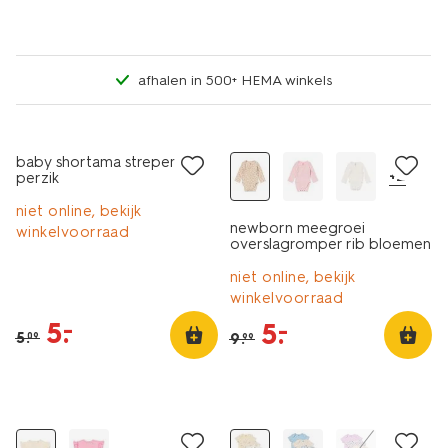
afhalen in 500+ HEMA winkels
sale
sale
baby shortama strepen
+2
perzik
niet online, bekijk
newborn meegroei
winkelvoorraad
overslagromper rib bloemen
ecru
niet online, bekijk
winkelvoorraad
5
.
–
5
.
–
5
.
9
.
09
99
3 stuks
sale
sale