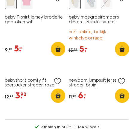
baby T-shirt jersey broderie
baby meegroeirompers
gebroken wit
dieren - 3 stuks naturel
niet online, bekijk
winkelvoorraad
5
.
–
5
.
–
9
.
15
.
99
99
sale
sale
babyshort comfy fit
newborn jumpsuit jersey
seersucker strepen roze
strepen bruin
3
.
6
.
–
90
12
.
11
.
99
99
afhalen in 500+ HEMA winkels