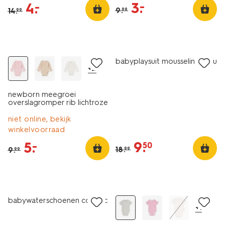
3
.
–
4
.
–
9
.
14
.
99
99
sale
sale
babyplaysuit mousseline ecru
+2
newborn meegroei
overslagromper rib lichtroze
niet online, bekijk
winkelvoorraad
9
.
5
.
–
50
18
.
9
.
99
99
sale
sale
babywaterschoenen cognac
+1