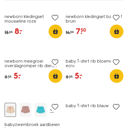
sale
sale
newborn kledingset
newborn kledingset badstof
mousseline roze
bruin
8
.
7
.
–
50
15
.
14
.
99
99
sale
sale
newborn meegroei
baby T-shirt rib bloemen
overslagromper rib dieren
ecru
ecru
5
.
5
.
–
–
9
.
9
.
99
99
sale
sale
baby T-shirt rib blauw
+1
babyzwembroek aardbeien