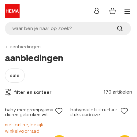
inloggen
waar ben je naar op zoek?
aanbiedingen
aanbiedingen
sale
2 paar
170 artikelen
filter en sorteer
sale
sale
baby meegroeipyjama rib
babymaillots structuur - 2
dieren gebroken wit
stuks oudroze
niet online, bekijk
winkelvoorraad