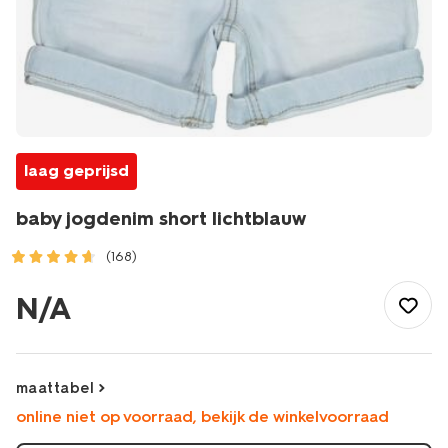
laag geprijsd
baby jogdenim short lichtblauw
(168)
/baby/babykleding/baby-
broeken/kort/baby-
N/A
jogdenim-
short-
lichtblauw-
1000017828.html
maattabel
online niet op voorraad, bekijk de winkelvoorraad