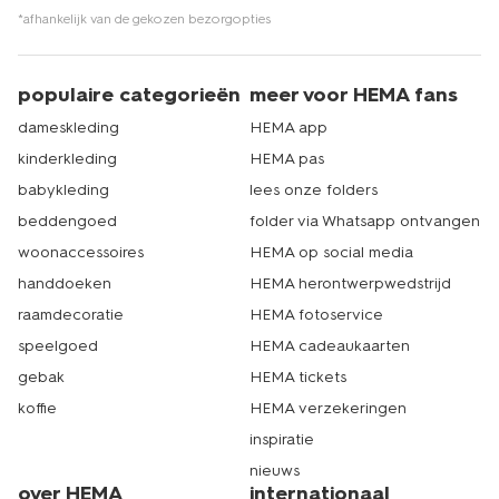
*afhankelijk van de gekozen bezorgopties
populaire categorieën
meer voor HEMA fans
dameskleding
HEMA app
kinderkleding
HEMA pas
babykleding
lees onze folders
beddengoed
folder via Whatsapp ontvangen
woonaccessoires
HEMA op social media
handdoeken
HEMA herontwerpwedstrijd
raamdecoratie
HEMA fotoservice
speelgoed
HEMA cadeaukaarten
gebak
HEMA tickets
koffie
HEMA verzekeringen
inspiratie
nieuws
over HEMA
internationaal