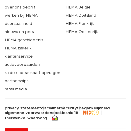
over ons bedrijf
HEMA België
werken bij HEMA
HEMA Duitsland
duurzaamheid
HEMA Frankrijk
nieuws en pers
HEMA Oostenrijk
HEMA geschiedenis
HEMA zakelijk
klantenservice
actievoorwaarden
saldo cadeaukaart opvragen
partnerships
retail media
privacy statement
disclaimer
security
toegankelijkheid
algemene voorwaarden
cookies
nix 18
thuiswinkel waarborg