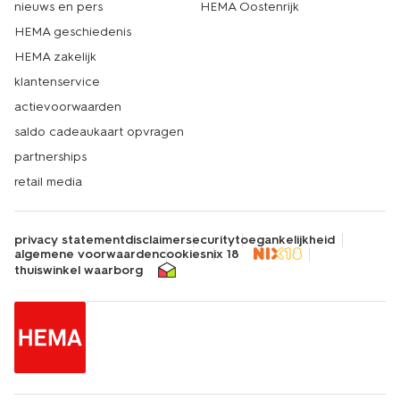
nieuws en pers
HEMA Oostenrijk
HEMA geschiedenis
HEMA zakelijk
klantenservice
actievoorwaarden
saldo cadeaukaart opvragen
partnerships
retail media
privacy statement
disclaimer
security
toegankelijkheid
algemene voorwaarden
cookies
nix 18
thuiswinkel waarborg