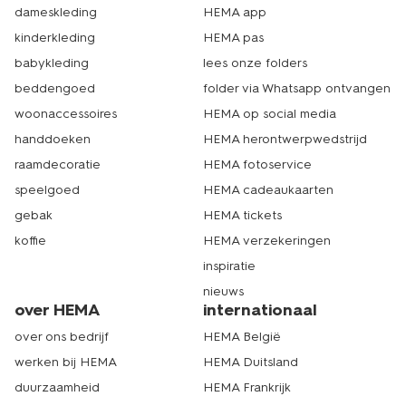
dameskleding
HEMA app
kinderkleding
HEMA pas
babykleding
lees onze folders
beddengoed
folder via Whatsapp ontvangen
woonaccessoires
HEMA op social media
handdoeken
HEMA herontwerpwedstrijd
raamdecoratie
HEMA fotoservice
speelgoed
HEMA cadeaukaarten
gebak
HEMA tickets
koffie
HEMA verzekeringen
inspiratie
nieuws
over HEMA
internationaal
over ons bedrijf
HEMA België
werken bij HEMA
HEMA Duitsland
duurzaamheid
HEMA Frankrijk