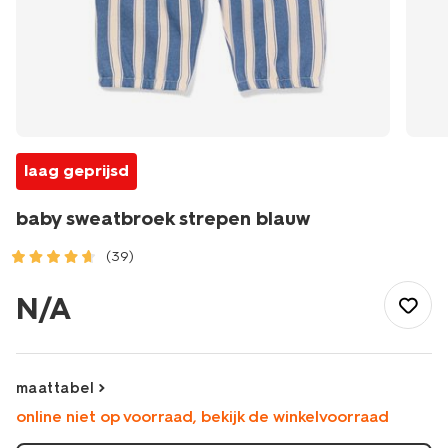
laag geprijsd
baby sweatbroek strepen blauw
(39)
/baby/babykleding/baby-
broeken/baby-
N/A
sweatbroek-
strepen-
blauw-
33166670BLUE.html
maattabel
online niet op voorraad, bekijk de winkelvoorraad