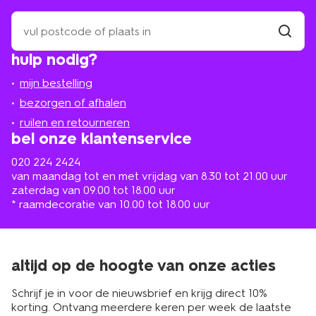
zoek
een
winkel
vind
hulp nodig?
winkel
bij
jou
mijn bestelling
in
de
bezorgen of afhalen
buurt
ruilen en retourneren
bel onze klantenservice
020 224 2424
van maandag tot en met vrijdag van 8.30 tot 21.00 uur
zaterdag van 09.00 tot 18.00 uur
* raamdecoratie van 10.00 tot 18.00 uur
altijd op de hoogte van onze acties
Schrijf je in voor de nieuwsbrief en krijg direct 10%
korting. Ontvang meerdere keren per week de laatste