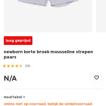
laag geprijsd
newborn korte broek mousseline strepen
paars
(15)
/baby/babykleding/baby-
broeken/kort/newborn-
N/A
korte-
broek-
mousseline-
strepen-
maattabel
paars-
online niet op voorraad, bekijk de winkelvoorraad
33420820PURPLE.html