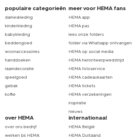
populaire categorieën
meer voor HEMA fans
dameskleding
HEMA app
kinderkleding
HEMA pas
babykleding
lees onze folders
beddengoed
folder via Whatsapp ontvangen
woonaccessoires
HEMA op social media
handdoeken
HEMA herontwerpwedstrijd
raamdecoratie
HEMA fotoservice
speelgoed
HEMA cadeaukaarten
gebak
HEMA tickets
koffie
HEMA verzekeringen
inspiratie
nieuws
over HEMA
internationaal
over ons bedrijf
HEMA België
werken bij HEMA
HEMA Duitsland