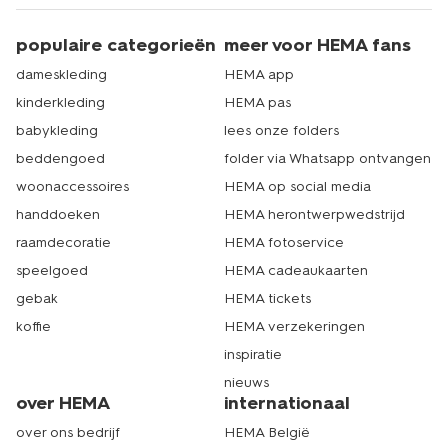
populaire categorieën
meer voor HEMA fans
dameskleding
HEMA app
kinderkleding
HEMA pas
babykleding
lees onze folders
beddengoed
folder via Whatsapp ontvangen
woonaccessoires
HEMA op social media
handdoeken
HEMA herontwerpwedstrijd
raamdecoratie
HEMA fotoservice
speelgoed
HEMA cadeaukaarten
gebak
HEMA tickets
koffie
HEMA verzekeringen
inspiratie
nieuws
over HEMA
internationaal
over ons bedrijf
HEMA België