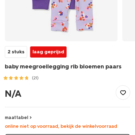
2 stuks
laag geprijsd
baby meegroeilegging rib bloemen paars
(21)
/baby/babykleding/baby-
broeken/leggings/baby-
N/A
meegroeilegging-
rib-
bloemen-
paars-
maattabel
33039570PURPLE.html
online niet op voorraad, bekijk de winkelvoorraad