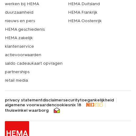
werken bij HEMA
HEMA Duitsland
duurzaamheid
HEMA Frankrijk
nieuws en pers
HEMA Oostenrijk
HEMA geschiedenis
HEMA zakelijk
klantenservice
actievoorwaarden
saldo cadeaukaart opvragen
partnerships
retail media
privacy statement
disclaimer
security
toegankelijkheid
algemene voorwaarden
cookies
nix 18
thuiswinkel waarborg