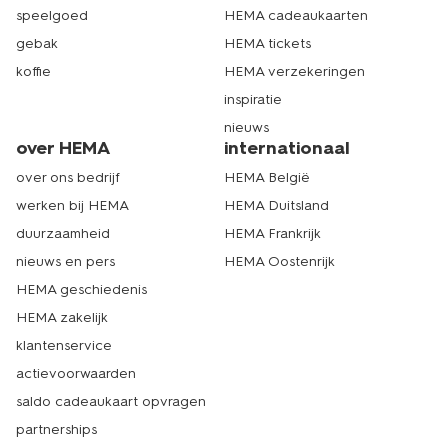
speelgoed
HEMA cadeaukaarten
gebak
HEMA tickets
koffie
HEMA verzekeringen
inspiratie
nieuws
over HEMA
internationaal
over ons bedrijf
HEMA België
werken bij HEMA
HEMA Duitsland
duurzaamheid
HEMA Frankrijk
nieuws en pers
HEMA Oostenrijk
HEMA geschiedenis
HEMA zakelijk
klantenservice
actievoorwaarden
saldo cadeaukaart opvragen
partnerships