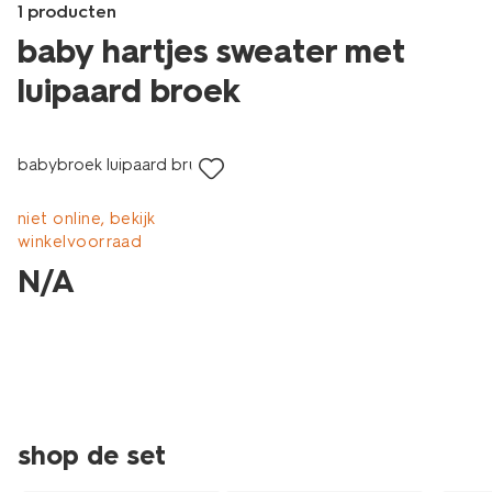
1 producten
baby hartjes sweater met
luipaard broek
laag geprijsd
Products
/baby/babykleding/baby-
babybroek luipaard bruin
broeken/babybroek-
luipaard-
bruin-
niet online, bekijk
33051170BROWN.html
winkelvoorraad
N/A
shop de set