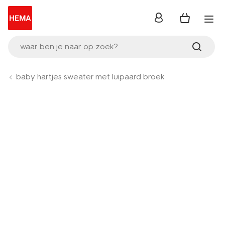
inloggen
waar ben je naar op zoek?
baby hartjes sweater met luipaard broek
Product-
set
image