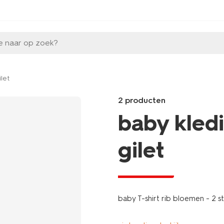
e naar op zoek?
let
2 producten
baby kled
gilet
laag geprijsd
Products
/baby/babykleding/baby-
broeken/leggings/babyleggin
baby T-shirt rib bloemen - 2 s
flared-
fit-
bloemen-