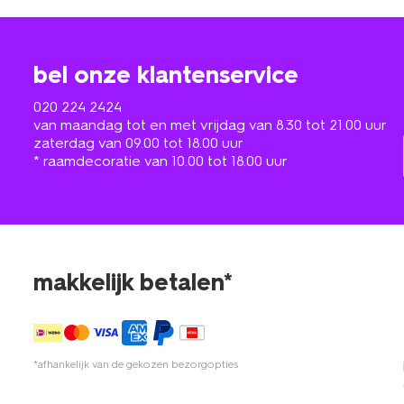
bel onze klantenservice
020 224 2424
van maandag tot en met vrijdag van 8.30 tot 21.00 uur
zaterdag van 09.00 tot 18.00 uur
* raamdecoratie van 10.00 tot 18.00 uur
makkelijk betalen*
*afhankelijk van de gekozen bezorgopties