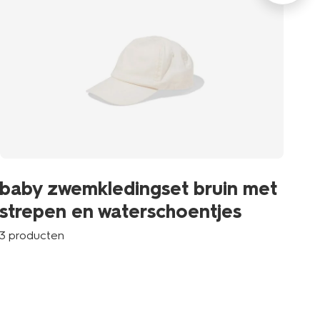
b
baby zwemkledingset bruin met
UP
strepen en waterschoentjes
e
3 producten
4 p