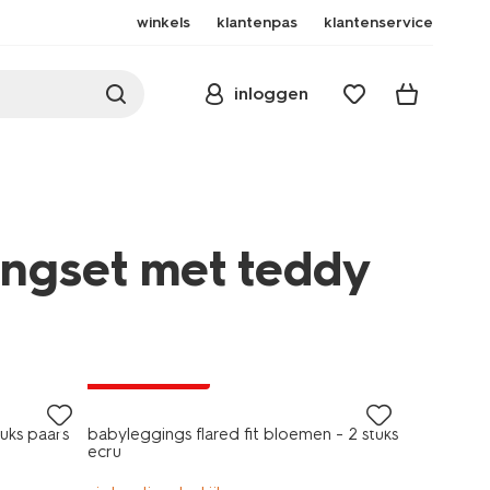
winkels
klantenpas
klantenservice
inloggen
ingset met teddy
laag geprijsd
gs-
tuks paars
babyleggings flared fit bloemen - 2 stuks
ecru