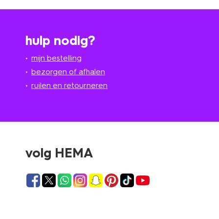
hulp nodig?
mijn bestelling
bezorgen of afhalen
ruilen en retourneren
volg HEMA