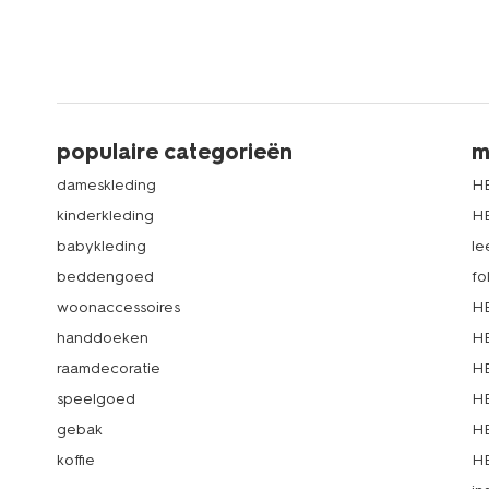
populaire categorieën
m
dameskleding
H
kinderkleding
H
babykleding
le
beddengoed
fo
woonaccessoires
HE
handdoeken
HE
raamdecoratie
HE
speelgoed
HE
gebak
HE
koffie
HE