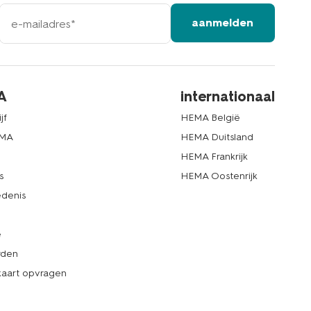
e-
aanmelden
mailadres
A
internationaal
jf
HEMA België
EMA
HEMA Duitsland
d
HEMA Frankrijk
s
HEMA Oostenrijk
denis
e
rden
kaart opvragen