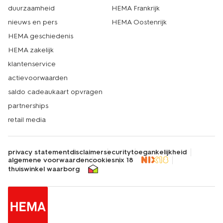
duurzaamheid
HEMA Frankrijk
nieuws en pers
HEMA Oostenrijk
HEMA geschiedenis
HEMA zakelijk
klantenservice
actievoorwaarden
saldo cadeaukaart opvragen
partnerships
retail media
privacy statement
disclaimer
security
toegankelijkheid
algemene voorwaarden
cookies
nix 18
thuiswinkel waarborg