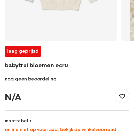
laag geprijsd
babytrui bloemen ecru
nog geen beoordeling
/baby/babykleding/baby-
truien-
N/A
vesten/babytrui-
bloemen-
ecru-
33073570ECRU.html
maattabel
online niet op voorraad, bekijk de winkelvoorraad