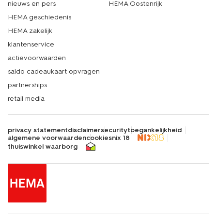
nieuws en pers
HEMA Oostenrijk
HEMA geschiedenis
HEMA zakelijk
klantenservice
actievoorwaarden
saldo cadeaukaart opvragen
partnerships
retail media
privacy statement
disclaimer
security
toegankelijkheid
algemene voorwaarden
cookies
nix 18
thuiswinkel waarborg