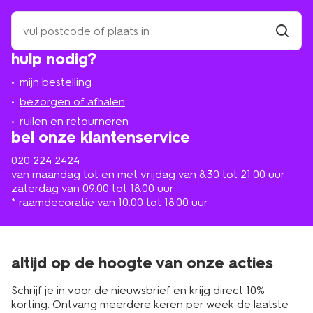
zoek
een
winkel
vind
hulp nodig?
winkel
bij
jou
mijn bestelling
in
de
bezorgen of afhalen
buurt
ruilen en retourneren
bel onze klantenservice
020 224 2424
van maandag tot en met vrijdag van 8.30 tot 21.00 uur
zaterdag van 09.00 tot 18.00 uur
* raamdecoratie van 10.00 tot 18.00 uur
altijd op de hoogte van onze acties
Schrijf je in voor de nieuwsbrief en krijg direct 10%
korting. Ontvang meerdere keren per week de laatste