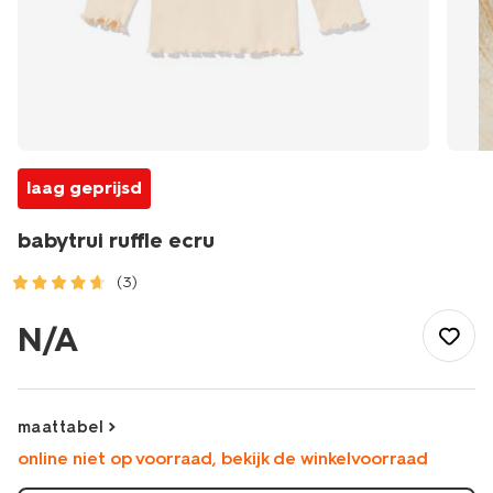
laag geprijsd
babytrui ruffle ecru
(3)
/baby/babykleding/baby-
truien-
N/A
vesten/babytrui-
ruffle-
ecru-
33077370ECRU.html
maattabel
online niet op voorraad, bekijk de winkelvoorraad