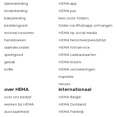
dameskleding
HEMA app
kinderkleding
HEMA pas
babykleding
lees onze folders
beddengoed
folder via Whatsapp ontvangen
woonaccessoires
HEMA op social media
handdoeken
HEMA herontwerpwedstrijd
raamdecoratie
HEMA fotoservice
speelgoed
HEMA cadeaukaarten
gebak
HEMA tickets
koffie
HEMA verzekeringen
inspiratie
nieuws
over HEMA
internationaal
over ons bedrijf
HEMA België
werken bij HEMA
HEMA Duitsland
duurzaamheid
HEMA Frankrijk