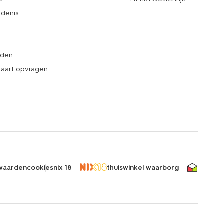
denis
e
rden
kaart opvragen
waarden
cookies
nix 18
thuiswinkel waarborg