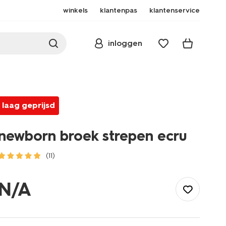
winkels
klantenpas
klantenservice
inloggen
laag geprijsd
newborn broek strepen ecru
(11)
/baby/babykleding/newborn-
kleding/newborn-
N/A
broek-
strepen-
ecru-
33436120ECRU.html