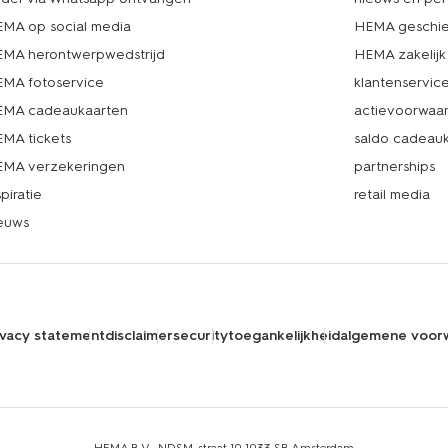
MA op social media
HEMA geschie
MA herontwerpwedstrijd
HEMA zakelijk
MA fotoservice
klantenservic
MA cadeaukaarten
actievoorwaa
MA tickets
saldo cadeau
MA verzekeringen
partnerships
spiratie
retail media
euws
ivacy statement
disclaimer
security
toegankelijkheid
algemene voor
HEMA B.V., NDSM-straat 10,1033 SB Amsterdam