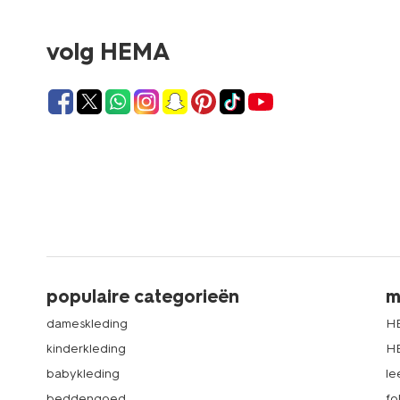
volg HEMA
populaire categorieën
m
dameskleding
H
kinderkleding
H
babykleding
le
beddengoed
fo