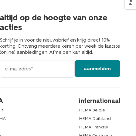
de
buurt
altijd op de hoogte van onze
acties
Schrijf je in voor de nieuwsbrief en krijg direct 10%
korting. Ontvang meerdere keren per week de laatste
(online) aanbiedingen. Afmelden kan altijd.
e-
aanmelden
mailadres
A
internationaal
jf
HEMA België
EMA
HEMA Duitsland
d
HEMA Frankrijk
s
HEMA Oostenrijk