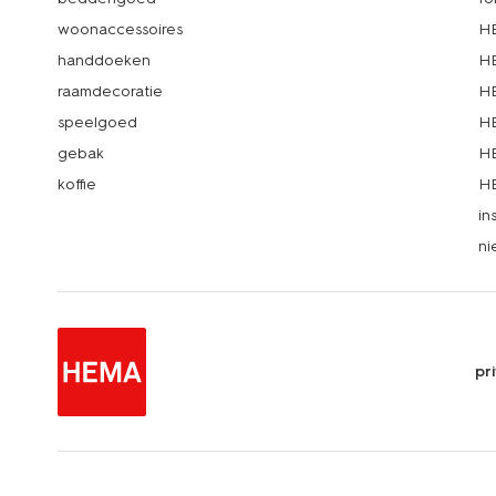
woonaccessoires
HE
handdoeken
HE
raamdecoratie
HE
speelgoed
HE
gebak
HE
koffie
HE
in
ni
pr