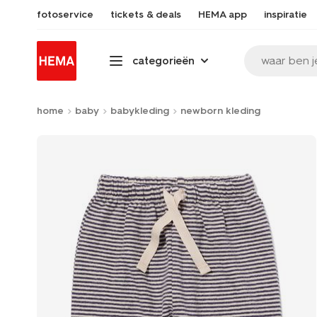
fotoservice
tickets & deals
HEMA app
inspiratie
waar ben j
categorieën
home
baby
babykleding
newborn kleding