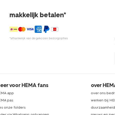
makkelijk betalen*
*afhankelijk van de gekozen bezorgopties
eer voor HEMA fans
over HEM
EMA app
over ons bedri
EMA pas
werken bij H
es onze folders
duurzaamhei
lder via Whatsapp ontvangen
nieuws en per