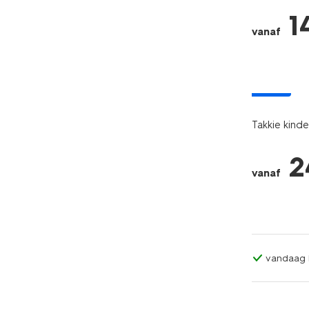
1
vanaf
nieuw
Takkie kind
2
vanaf
vandaag b