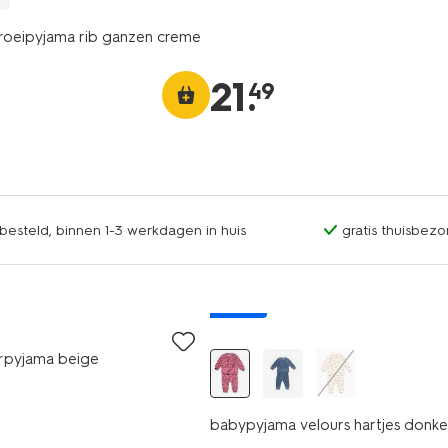
oeipyjama rib ganzen creme
21
.
49
esteld, binnen 1-3 werkdagen in huis
gratis thuisbezo
nieuw
derpyjama beige
babypyjama velours hartjes donk