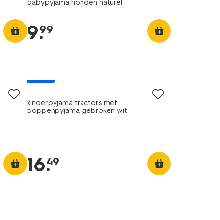
babypyjama honden naturel
9
.
99
nieuw
kinderpyjama tractors met
poppenpyjama gebroken wit
16
.
49