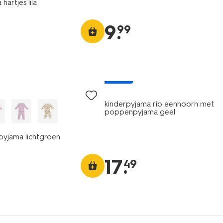
artjes lila
9
.
99
nieuw
kinderpyjama rib eenhoorn met
poppenpyjama geel
ypyjama lichtgroen
17
.
49