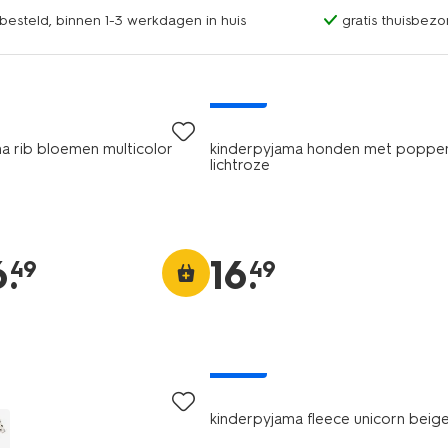
esteld, binnen 1-3 werkdagen in huis
gratis thuisbezo
nieuw
a rib bloemen multicolor
kinderpyjama honden met poppe
lichtroze
6
.
16
.
49
49
nieuw
kinderpyjama fleece unicorn beig