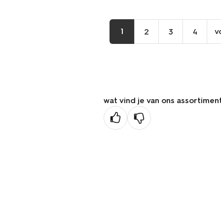
1
v
2
3
4
wat vind je van ons assortimen