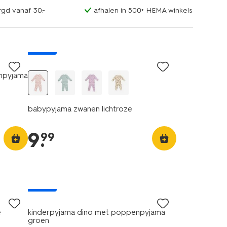
rgd vanaf 30.-
afhalen in 500+ HEMA winkels
nieuw
npyjama
babypyjama zwanen lichtroze
9
.
99
nieuw
e
kinderpyjama dino met poppenpyjama
groen