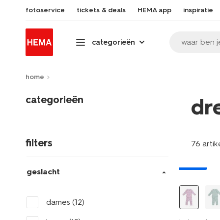
fotoservice
tickets & deals
HEMA app
inspiratie
waar ben j
categorieën
home
categorieën
dr
filters
76 artik
nieuw
geslacht
dames
(12)