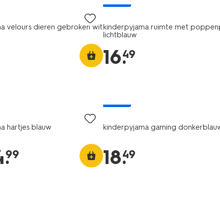
nieuw
a velours dieren gebroken wit
kinderpyjama ruimte met poppen
lichtblauw
16
.
49
nieuw
a hartjes blauw
kinderpyjama gaming donkerblau
4
.
18
.
99
49