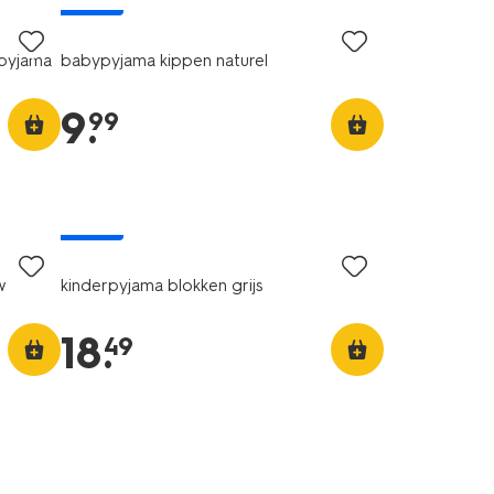
nieuw
pyjama
babypyjama kippen naturel
9
.
99
nieuw
w
kinderpyjama blokken grijs
18
.
49