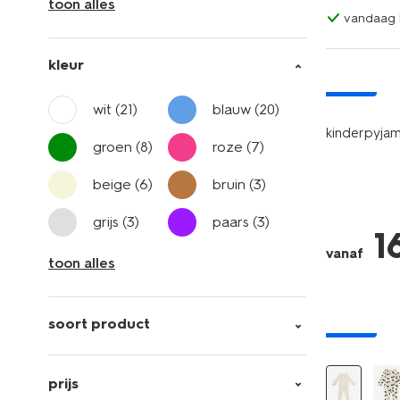
toon alles
vandaag b
kleur
nieuw
wit
(21)
blauw
(20)
kinderpyjam
groen
(8)
roze
(7)
beige
(6)
bruin
(3)
grijs
(3)
paars
(3)
1
vanaf
toon alles
soort product
nieuw
prijs