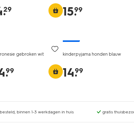
4
.
15
.
29
99
nieuw
eronesie gebroken wit
kinderpyjama honden blauw
4
.
14
.
99
99
esteld, binnen 1-3 werkdagen in huis
gratis thuisbezo