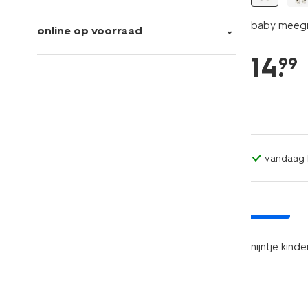
baby meegr
online op voorraad
14
.
99
vandaag b
nieuw
nijntje kin