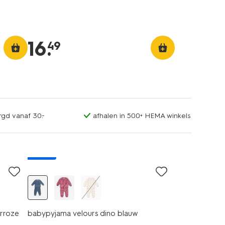
16
.
49
rgd vanaf 30.-
afhalen in 500+ HEMA winkels
nieuw
erroze
babypyjama velours dino blauw