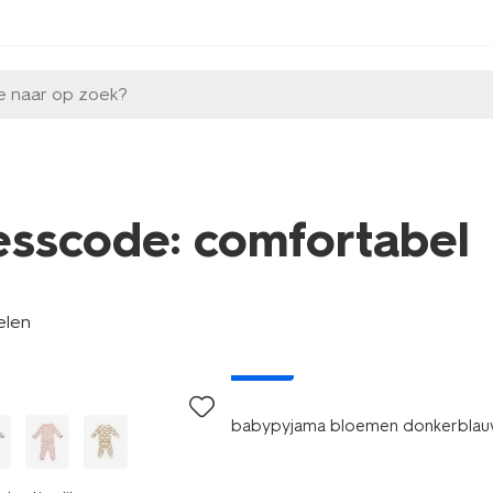
e naar op zoek?
esscode: comfortabel
elen
nieuw
babypyjama bloemen donkerbla