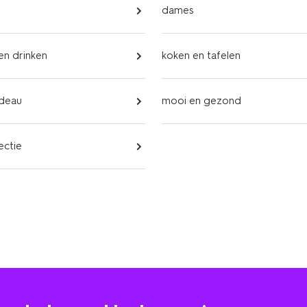
dames
 en drinken
koken en tafelen
adeau
mooi en gezond
ectie