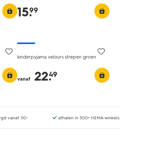
15
.
99
nieuw
kinderpyjama velours strepen groen
22
.
49
vanaf
rgd vanaf 30.-
afhalen in 500+ HEMA winkels