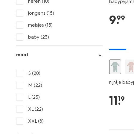
heren
(10)
babypyjama h
jongens
(15)
9
.
99
meisjes
(15)
baby
(23)
nieuw
maat
S
(20)
nijntje bab
M
(22)
11
.
L
(23)
19
XL
(22)
XXL
(8)