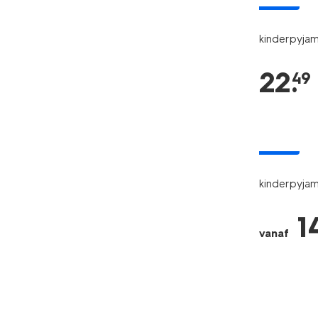
nieuw
kinderpyjam
22
.
49
nieuw
kinderpyjam
1
vanaf