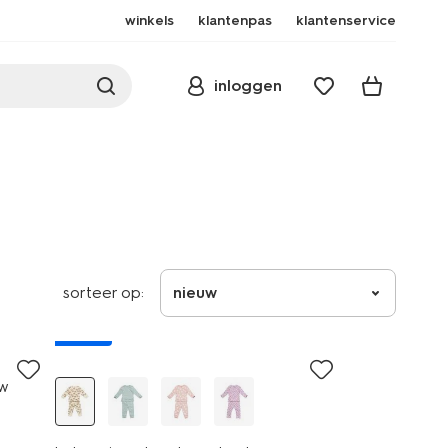
winkels
klantenpas
klantenservice
inloggen
sorteer op:
nieuw
nieuw
uw