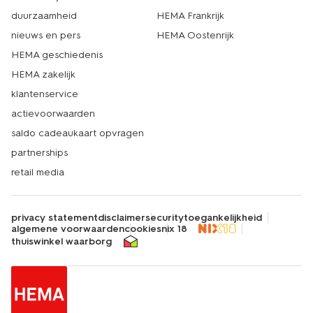
duurzaamheid
HEMA Frankrijk
nieuws en pers
HEMA Oostenrijk
HEMA geschiedenis
HEMA zakelijk
klantenservice
actievoorwaarden
saldo cadeaukaart opvragen
partnerships
retail media
privacy statement
disclaimer
security
toegankelijkheid
algemene voorwaarden
cookies
nix 18
thuiswinkel waarborg