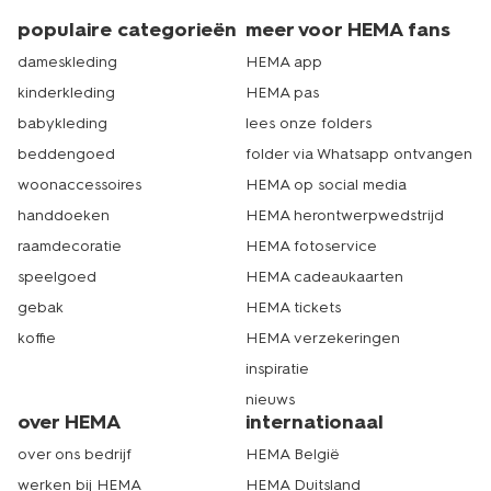
populaire categorieën
meer voor HEMA fans
dameskleding
HEMA app
kinderkleding
HEMA pas
babykleding
lees onze folders
beddengoed
folder via Whatsapp ontvangen
woonaccessoires
HEMA op social media
handdoeken
HEMA herontwerpwedstrijd
raamdecoratie
HEMA fotoservice
speelgoed
HEMA cadeaukaarten
gebak
HEMA tickets
koffie
HEMA verzekeringen
inspiratie
nieuws
over HEMA
internationaal
over ons bedrijf
HEMA België
werken bij HEMA
HEMA Duitsland