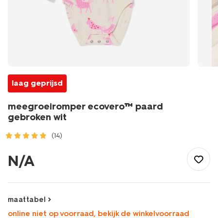
laag geprijsd
meegroeiromper ecovero™ paard
gebroken wit
(14)
/baby/babykleding/rompertjes/meegroeiromper-
ecovero%E2%84%A2-
N/A
paard-
gebroken-
wit-
33307150OFFWHITE.html
maattabel
online niet op voorraad, bekijk de winkelvoorraad