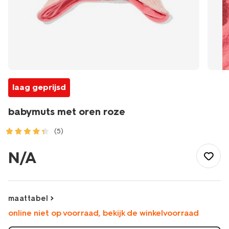
laag geprijsd
babymuts met oren roze
(5)
/baby/babykleding/winteraccessoires/mutsen/babymuts-
met-
N/A
oren-
roze-
33200085PINK.html
maattabel
online niet op voorraad, bekijk de winkelvoorraad