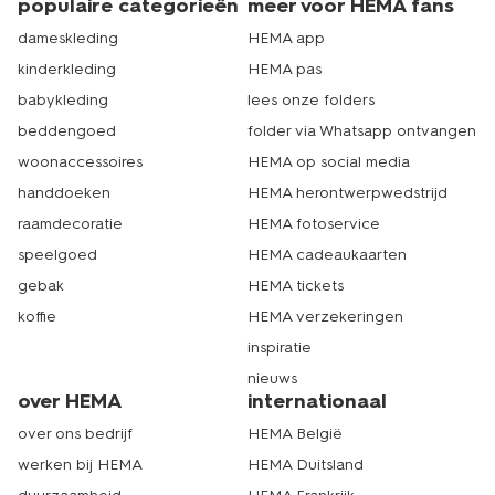
populaire categorieën
meer voor HEMA fans
dameskleding
HEMA app
kinderkleding
HEMA pas
babykleding
lees onze folders
beddengoed
folder via Whatsapp ontvangen
woonaccessoires
HEMA op social media
handdoeken
HEMA herontwerpwedstrijd
raamdecoratie
HEMA fotoservice
speelgoed
HEMA cadeaukaarten
gebak
HEMA tickets
koffie
HEMA verzekeringen
inspiratie
nieuws
over HEMA
internationaal
over ons bedrijf
HEMA België
werken bij HEMA
HEMA Duitsland