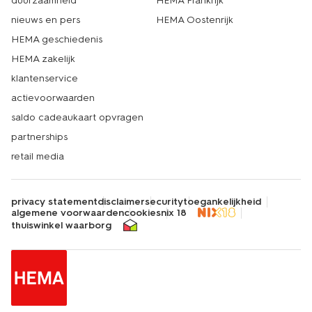
duurzaamheid
HEMA Frankrijk
nieuws en pers
HEMA Oostenrijk
HEMA geschiedenis
HEMA zakelijk
klantenservice
actievoorwaarden
saldo cadeaukaart opvragen
partnerships
retail media
privacy statement
disclaimer
security
toegankelijkheid
algemene voorwaarden
cookies
nix 18
thuiswinkel waarborg