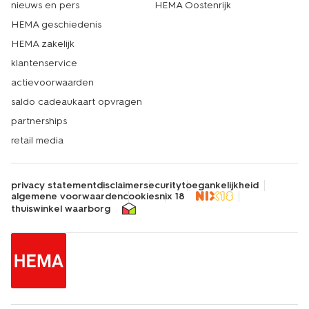
nieuws en pers
HEMA Oostenrijk
HEMA geschiedenis
HEMA zakelijk
klantenservice
actievoorwaarden
saldo cadeaukaart opvragen
partnerships
retail media
privacy statement
disclaimer
security
toegankelijkheid
algemene voorwaarden
cookies
nix 18
thuiswinkel waarborg