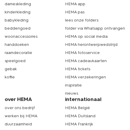
dameskleding
HEMA app
kinderkleding
HEMA pas
babykleding
lees onze folders
beddengoed
folder via Whatsapp ontvangen
woonaccessoires
HEMA op social media
handdoeken
HEMA herontwerpwedstrijd
raamdecoratie
HEMA fotoservice
speelgoed
HEMA cadeaukaarten
gebak
HEMA tickets
koffie
HEMA verzekeringen
inspiratie
nieuws
over HEMA
internationaal
over ons bedrijf
HEMA België
werken bij HEMA
HEMA Duitsland
duurzaamheid
HEMA Frankrijk