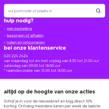
zoek
een
winkel
vind
hulp nodig?
winkel
bij
jou
mijn bestelling
in
de
bezorgen of afhalen
buurt
ruilen en retourneren
bel onze klantenservice
020 224 2424
van maandag tot en met vrijdag van 8.30 tot 21.00 uur
zaterdag van 09.00 tot 18.00 uur
* raamdecoratie van 10.00 tot 18.00 uur
altijd op de hoogte van onze acties
Schrijf je in voor de nieuwsbrief en krijg direct 10%
korting. Ontvang meerdere keren per week de laatste