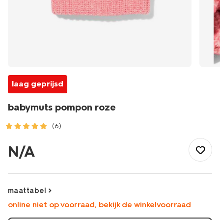
laag geprijsd
babymuts pompon roze
(6)
/baby/babykleding/winteraccessoires/mutsen/babymuts-
pompon-
N/A
roze-
33200385PINK.html
maattabel
online niet op voorraad, bekijk de winkelvoorraad