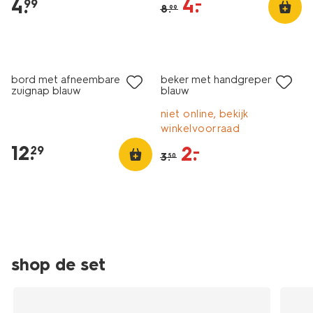
4
.
–
4
.
99
8
.
33502750.html
99
sale
bord met afneembare
beker met handgrepen
zuignap blauw
blauw
niet online, bekijk
winkelvoorraad
12
.
2
.
–
29
3
.
50
shop de set