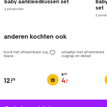
baby aankleedkussen set
Bab
set
2 producten
2 prod
anderen kochten ook
sale
bord met afneembare zuignap
schaaltje met afneembare
blauw
zuignap en deksel
8
.
99
12
.
4
.
–
29