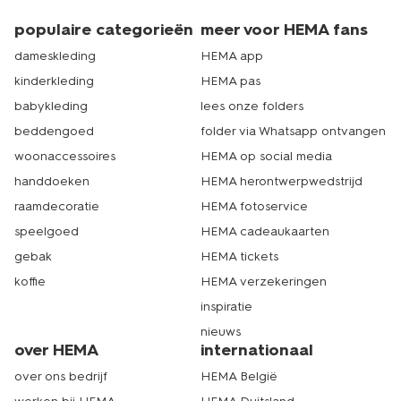
populaire categorieën
meer voor HEMA fans
dameskleding
HEMA app
kinderkleding
HEMA pas
babykleding
lees onze folders
beddengoed
folder via Whatsapp ontvangen
woonaccessoires
HEMA op social media
handdoeken
HEMA herontwerpwedstrijd
raamdecoratie
HEMA fotoservice
speelgoed
HEMA cadeaukaarten
gebak
HEMA tickets
koffie
HEMA verzekeringen
inspiratie
nieuws
over HEMA
internationaal
over ons bedrijf
HEMA België