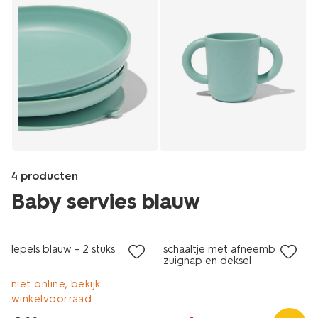
4 producten
Baby servies blauw
2 stuks
sale
Products
/baby/babyverzorging/bekers-
lepels blauw - 2 stuks
schaaltje met afneembare
en-
zuignap en deksel
bakjes/beker-
met-
niet online, bekijk
handgrepen-
winkelvoorraad
blauw-