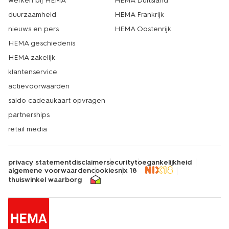
werken bij HEMA
HEMA Duitsland
duurzaamheid
HEMA Frankrijk
nieuws en pers
HEMA Oostenrijk
HEMA geschiedenis
HEMA zakelijk
klantenservice
actievoorwaarden
saldo cadeaukaart opvragen
partnerships
retail media
privacy statement
disclaimer
security
toegankelijkheid
algemene voorwaarden
cookies
nix 18
thuiswinkel waarborg