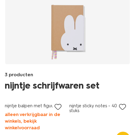
3 producten
nijntje schrijfwaren set
laag geprijsd
Products
/school-
nijntje balpen met figuur
nijntje sticky notes - 400
kantoor/schriften-
stuks
boekjes/notitieboekjes/nijntje-
alleen verkrijgbaar in de
notitieboek-
winkels, bekijk
verrassing-
winkelvoorraad
-