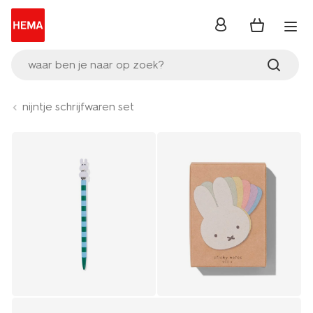
inloggen
waar ben je naar op zoek?
nijntje schrijfwaren set
Product-
set
image