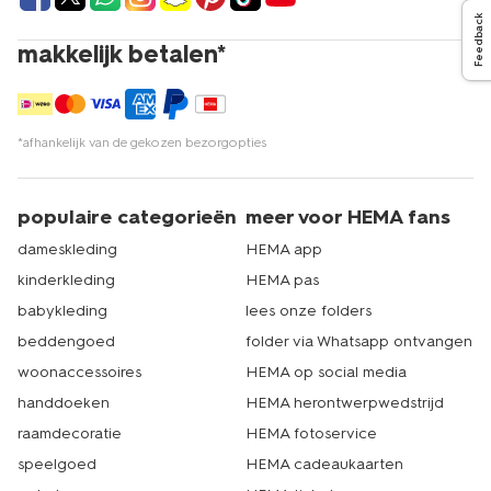
Feedback
makkelijk betalen*
*afhankelijk van de gekozen bezorgopties
populaire categorieën
meer voor HEMA fans
dameskleding
HEMA app
kinderkleding
HEMA pas
babykleding
lees onze folders
beddengoed
folder via Whatsapp ontvangen
woonaccessoires
HEMA op social media
handdoeken
HEMA herontwerpwedstrijd
raamdecoratie
HEMA fotoservice
speelgoed
HEMA cadeaukaarten