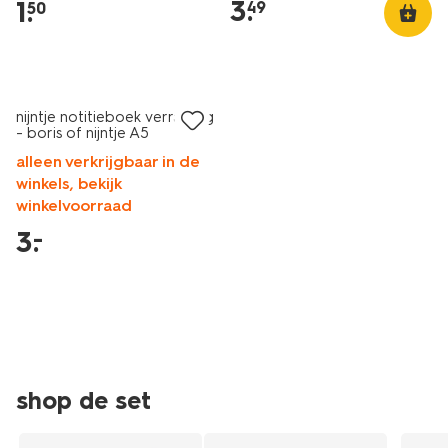
3
.
1
.
49
50
-
boris-
of-
laag geprijsd
nijntje-
a5-
nijntje notitieboek verrassing
60410230.html
- boris of nijntje A5
alleen verkrijgbaar in de
winkels, bekijk
winkelvoorraad
3
.
–
shop de set