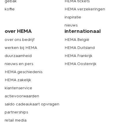
gebak
HEMA tickets
koffie
HEMA verzekeringen
inspiratie
nieuws
over HEMA
internationaal
over ons bedrijf
HEMA België
werken bij HEMA
HEMA Duitsland
duurzaamheid
HEMA Frankrijk
nieuws en pers
HEMA Oostenrijk
HEMA geschiedenis
HEMA zakelijk
klantenservice
actievoorwaarden
saldo cadeaukaart opvragen
partnerships
retail media