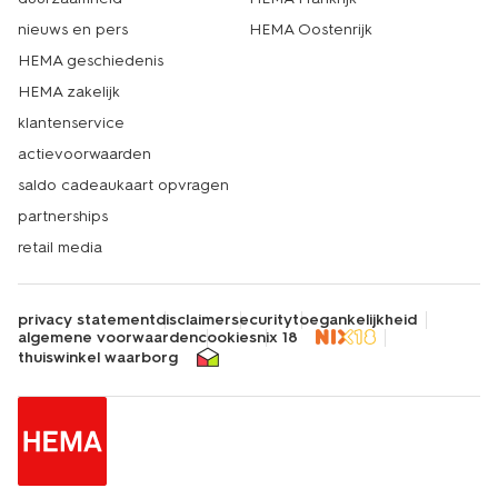
nieuws en pers
HEMA Oostenrijk
HEMA geschiedenis
HEMA zakelijk
klantenservice
actievoorwaarden
saldo cadeaukaart opvragen
partnerships
retail media
privacy statement
disclaimer
security
toegankelijkheid
algemene voorwaarden
cookies
nix 18
thuiswinkel waarborg