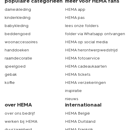
populaire categorieën
meer voor HEMA fans
dameskleding
HEMA app
kinderkleding
HEMA pas
babykleding
lees onze folders
beddengoed
folder via Whatsapp ontvangen
woonaccessoires
HEMA op social media
handdoeken
HEMA herontwerpwedstrijd
raamdecoratie
HEMA fotoservice
speelgoed
HEMA cadeaukaarten
gebak
HEMA tickets
koffie
HEMA verzekeringen
inspiratie
nieuws
over HEMA
internationaal
over ons bedrijf
HEMA België
werken bij HEMA
HEMA Duitsland
duurzaamheid
HEMA Frankrijk