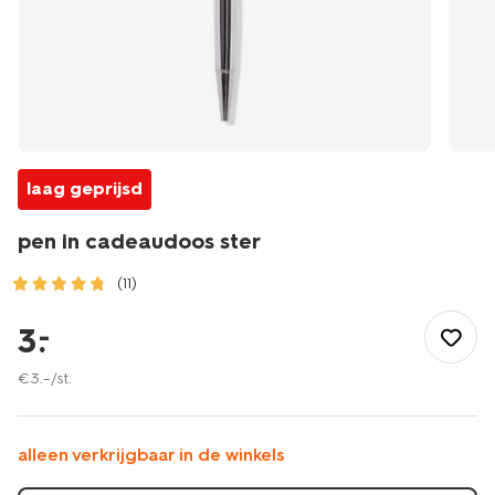
laag geprijsd
pen in cadeaudoos ster
(11)
/cadeau/pen-
in-
3
.
–
cadeaudoos-
ster-
€
3
.
–
/st.
-14400130.html
alleen verkrijgbaar in de winkels