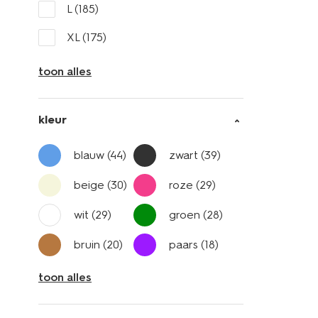
L
(185)
XL
(175)
toon alles
kleur
blauw
(44)
zwart
(39)
beige
(30)
roze
(29)
wit
(29)
groen
(28)
bruin
(20)
paars
(18)
toon alles