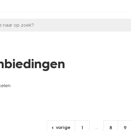
e naar op zoek?
nbiedingen
kelen
vorige
...
1
8
9
ga