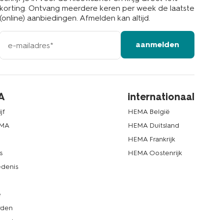
korting. Ontvang meerdere keren per week de laatste
(online) aanbiedingen. Afmelden kan altijd.
e-
aanmelden
mailadres
A
internationaal
jf
HEMA België
EMA
HEMA Duitsland
d
HEMA Frankrijk
s
HEMA Oostenrijk
denis
e
rden