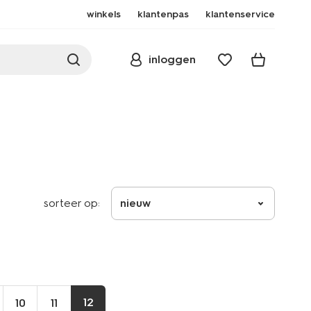
winkels
klantenpas
klantenservice
inloggen
sorteer op:
nieuw
12
10
11