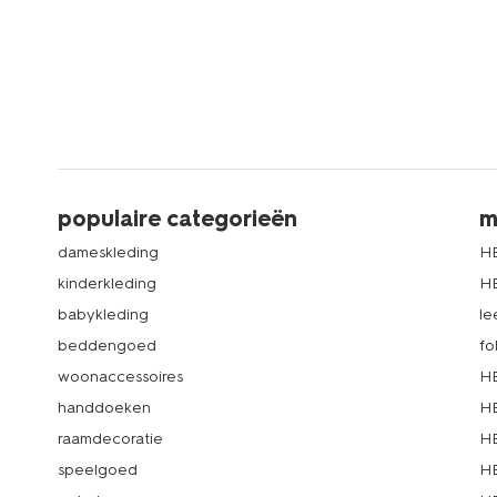
populaire categorieën
m
dameskleding
H
kinderkleding
H
babykleding
le
beddengoed
fo
woonaccessoires
HE
handdoeken
HE
raamdecoratie
HE
speelgoed
HE