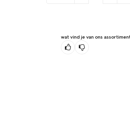
naar
de
vorige
pagina
wat vind je van ons assortimen