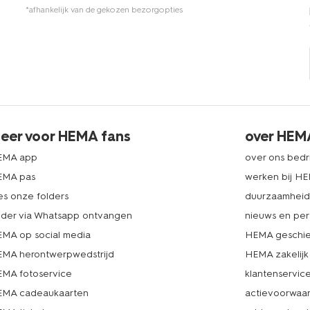
*afhankelijk van de gekozen bezorgopties
eer voor HEMA fans
over HEM
EMA app
over ons bedri
EMA pas
werken bij H
es onze folders
duurzaamhei
lder via Whatsapp ontvangen
nieuws en per
MA op social media
HEMA geschie
MA herontwerpwedstrijd
HEMA zakelijk
MA fotoservice
klantenservic
MA cadeaukaarten
actievoorwaa