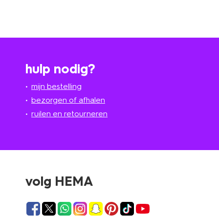
hulp nodig?
mijn bestelling
bezorgen of afhalen
ruilen en retourneren
volg HEMA