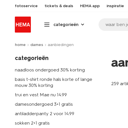
fotoservice
tickets & deals
HEMA app
inspiratie
waar ben j
categorieën
home
dames
aanbiedingen
categorieën
aa
naadloos ondergoed 30% korting
basis t-shirt ronde hals korte of lange
259 arti
mouw 30% korting
trui en vest Mae nu 14.99
damesondergoed 3+1 gratis
antiladderpanty 2 voor 14.99
sokken 2+1 gratis