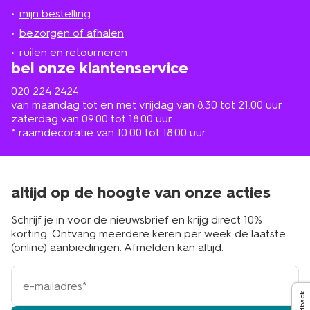
jou
mijn bestelling
in
de
bezorgen of afhalen
buurt
ruilen en retourneren
bel onze klantenservice
020 224 2424
van maandag tot en met vrijdag van 8.30 tot 21.00 uur
zaterdag van 09.00 tot 18.00 uur
* raamdecoratie van 10.00 tot 18.00 uur
altijd op de hoogte van onze acties
Schrijf je in voor de nieuwsbrief en krijg direct 10%
korting. Ontvang meerdere keren per week de laatste
(online) aanbiedingen. Afmelden kan altijd.
e-
mailadres
Feedback