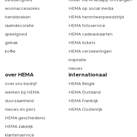
woonaccessoires
HEMA op social media
handdoeken
HEMA herontwerpwedstrijd
raamdecoratie
HEMA fotoservice
speelgoed
HEMA cadeaukaarten
gebak
HEMA tickets
koffie
HEMA verzekeringen
inspiratie
nieuws
over HEMA
internationaal
over ons bedrijf
HEMA België
werken bij HEMA
HEMA Duitsland
duurzaamheid
HEMA Frankrijk
nieuws en pers
HEMA Oostenrijk
HEMA geschiedenis
HEMA zakelijk
klantenservice