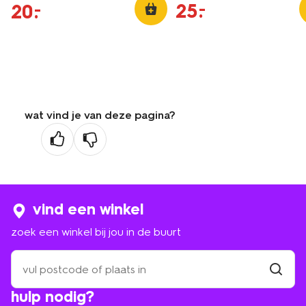
25
.
–
20
.
–
wat vind je van deze pagina?
vind een winkel
zoek een winkel bij jou in de buurt
zoek
een
winkel
vind
hulp nodig?
winkel
bij