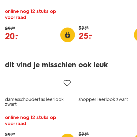
online nog 12 stuks op
voorraad
39
.
29
.
99
99
25
.
–
20
.
–
dit vind je misschien ook leuk
sale
sale
damesschoudertas leerlook
shopper leerlook zwart
zwart
online nog 12 stuks op
voorraad
39
.
29
.
99
99