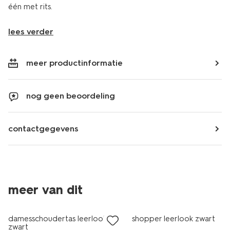
één met rits.
lees verder
meer productinformatie
nog geen beoordeling
contactgegevens
meer van dit
sale
sale
damesschoudertas leerlook
shopper leerlook zwart
zwart