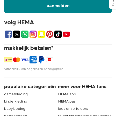
aanmelden
volg HEMA
makkelijk betalen*
*afhankelijk van de gekozen bezorgopties
populaire categorieën
meer voor HEMA fans
dameskleding
HEMA app
kinderkleding
HEMA pas
babykleding
lees onze folders
beddengoed
folder via Whatsapp ontvangen