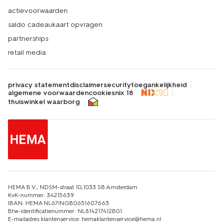
actievoorwaarden
saldo cadeaukaart opvragen
partnerships
retail media
privacy statement
disclaimer
security
toegankelijkheid
algemene voorwaarden
cookies
nix 18
thuiswinkel waarborg
HEMA B.V., NDSM-straat 10,1033 SB Amsterdam
KvK-nummer: 34215639
IBAN: HEMA NL67INGB0651607663
Btw-identificatienummer: NL814217412B01
E-mailadres klantenservice: hemaklantenservice@hema.nl