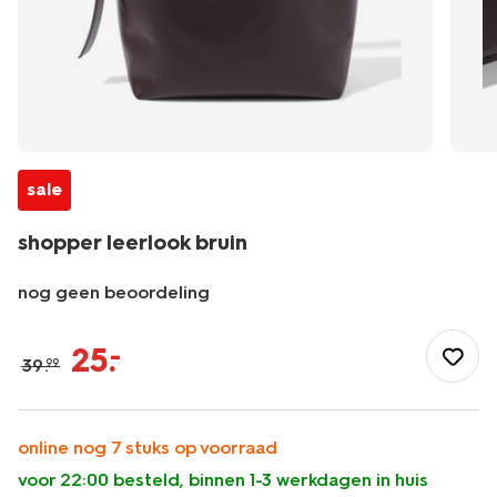
sale
shopper leerlook bruin
nog geen beoordeling
/dames/accessoires/tassen/shopper-
leerlook-
25
.
–
39
.
99
bruin-
18760003.html
online nog 7 stuks op voorraad
voor 22:00 besteld, binnen 1-3 werkdagen in huis