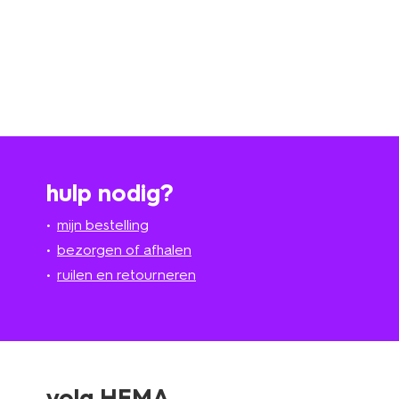
hulp nodig?
mijn bestelling
bezorgen of afhalen
ruilen en retourneren
volg HEMA