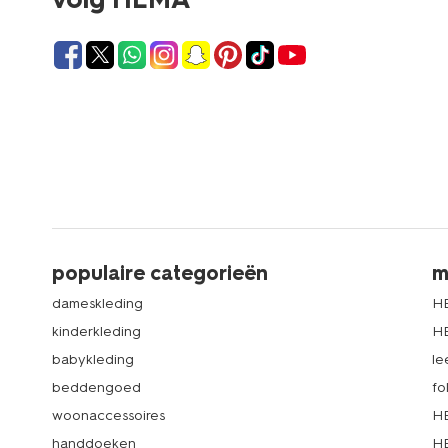
populaire categorieën
m
dameskleding
H
kinderkleding
H
babykleding
le
beddengoed
fo
woonaccessoires
HE
handdoeken
HE