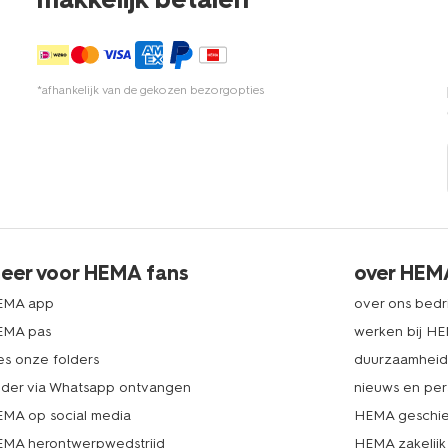
*afhankelijk van de gekozen bezorgopties
eer voor HEMA fans
over HEM
EMA app
over ons bedri
EMA pas
werken bij H
es onze folders
duurzaamhei
lder via Whatsapp ontvangen
nieuws en per
MA op social media
HEMA geschie
MA herontwerpwedstrijd
HEMA zakelijk