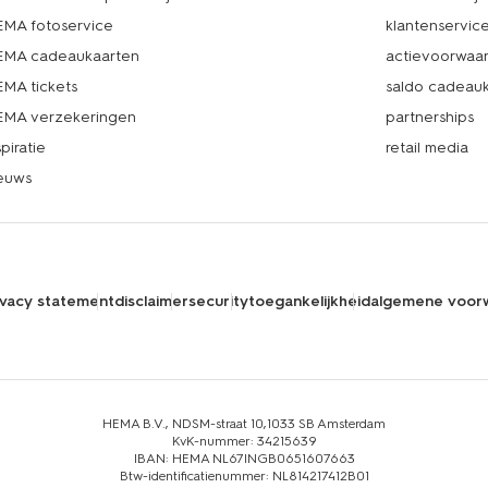
MA fotoservice
klantenservic
MA cadeaukaarten
actievoorwaa
MA tickets
saldo cadeau
MA verzekeringen
partnerships
spiratie
retail media
euws
ivacy statement
disclaimer
security
toegankelijkheid
algemene voor
HEMA B.V., NDSM-straat 10,1033 SB Amsterdam
KvK-nummer: 34215639
IBAN: HEMA NL67INGB0651607663
Btw-identificatienummer: NL814217412B01