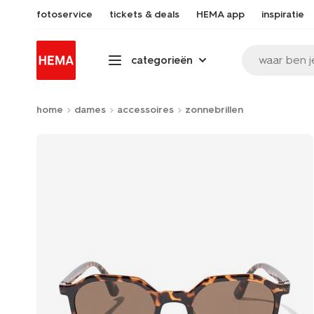
fotoservice
tickets & deals
HEMA app
inspiratie
waar ben j
categorieën
home
dames
accessoires
zonnebrillen