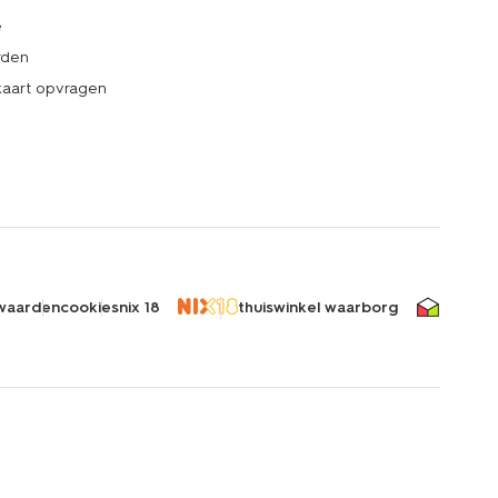
e
rden
kaart opvragen
waarden
cookies
nix 18
thuiswinkel waarborg