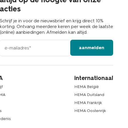
acties
Schrijf je in voor de nieuwsbrief en krijg direct 10%
korting. Ontvang meerdere keren per week de laatste
(online) aanbiedingen. Afmelden kan altijd.
e-
aanmelden
mailadres
A
internationaal
jf
HEMA België
EMA
HEMA Duitsland
d
HEMA Frankrijk
s
HEMA Oostenrijk
denis