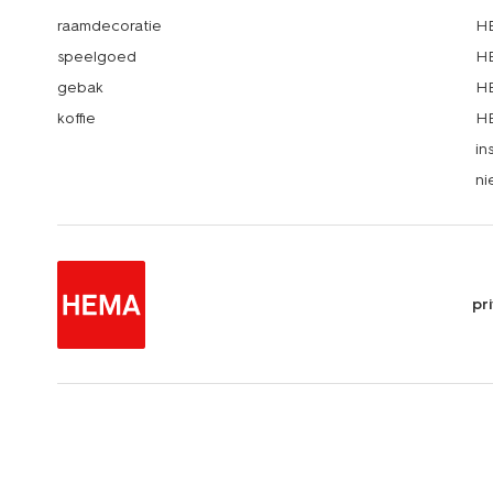
raamdecoratie
HE
speelgoed
HE
gebak
HE
koffie
HE
in
ni
pr