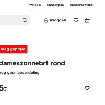
winkels
klantenpas
klantenservice
inloggen
laag geprijsd
dameszonnebril rond
nog geen beoordeling
/dames/accessoires/zonnebrillen/dameszonnebril-
rond-
–
5
.
12500301.html