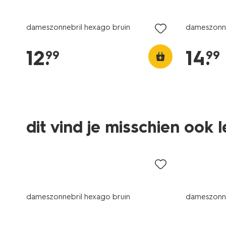
dameszonnebril hexago bruin
dameszonneb
12
.
14
.
99
99
dit vind je misschien ook 
dameszonnebril hexago bruin
dameszonneb