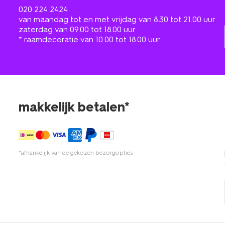
020 224 2424
van maandag tot en met vrijdag van 8.30 tot 21.00 uur
zaterdag van 09.00 tot 18.00 uur
* raamdecoratie van 10.00 tot 18.00 uur
makkelijk betalen*
*afhankelijk van de gekozen bezorgopties