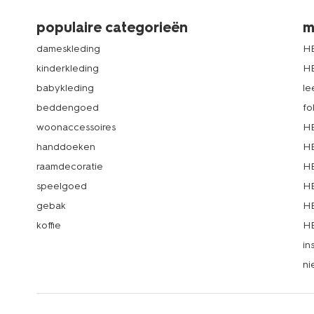
populaire categorieën
m
dameskleding
H
kinderkleding
H
babykleding
le
beddengoed
fo
woonaccessoires
HE
handdoeken
HE
raamdecoratie
HE
speelgoed
HE
gebak
HE
koffie
HE
in
ni