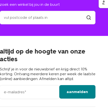
zoek een winkel bij jou in de buurt
zoek
een
winkel
vind
winkel
bij
jou
in
de
buurt
altijd op de hoogte van onze
acties
Schrijf je in voor de nieuwsbrief en krijg direct 10%
korting. Ontvang meerdere keren per week de laatste
(online) aanbiedingen. Afmelden kan altijd.
e-
aanmelden
mailadres