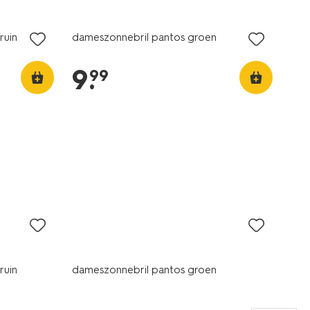
ruin
dameszonnebril pantos groen
9
.
99
ruin
dameszonnebril pantos groen