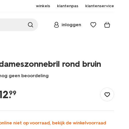
winkels
klantenpas
klantenservice
inloggen
dameszonnebril rond bruin
nog geen beoordeling
/dames/accessoires/zonnebrillen/dameszonnebril-
rond-
12
.
99
bruin-
12500361.html
online niet op voorraad, bekijk de winkelvoorraad