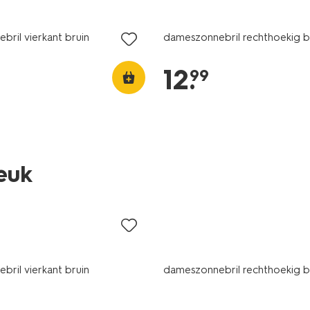
ril vierkant bruin
dameszonnebril rechthoekig b
12
.
99
leuk
ril vierkant bruin
dameszonnebril rechthoekig b