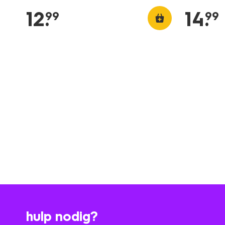
12
.
14
.
99
99
hulp nodig?