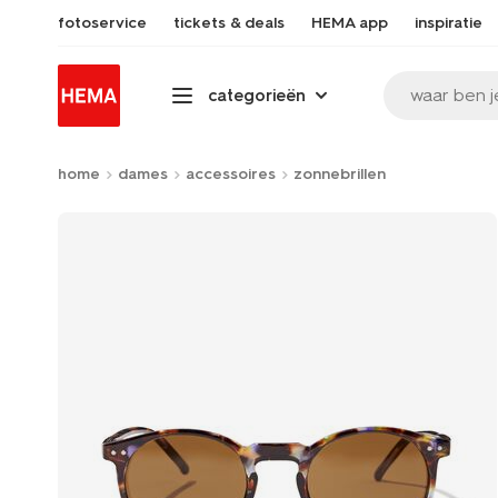
fotoservice
tickets & deals
HEMA app
inspiratie
waar ben j
categorieën
home
dames
accessoires
zonnebrillen