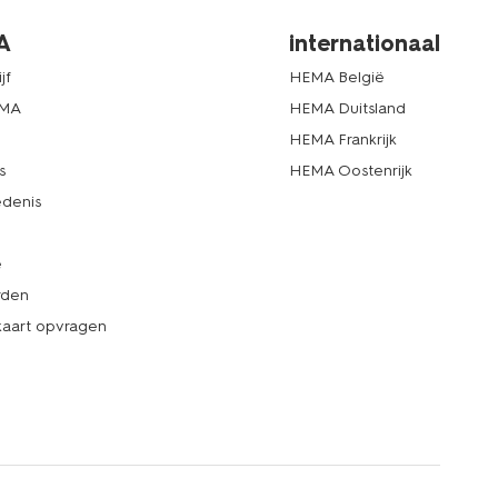
A
internationaal
jf
HEMA België
EMA
HEMA Duitsland
d
HEMA Frankrijk
s
HEMA Oostenrijk
denis
e
rden
kaart opvragen