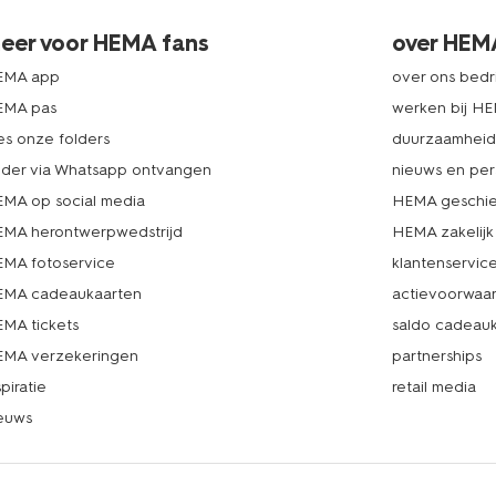
eer voor HEMA fans
over HEM
EMA app
over ons bedri
EMA pas
werken bij H
es onze folders
duurzaamhei
lder via Whatsapp ontvangen
nieuws en per
MA op social media
HEMA geschie
MA herontwerpwedstrijd
HEMA zakelijk
MA fotoservice
klantenservic
MA cadeaukaarten
actievoorwaa
MA tickets
saldo cadeau
MA verzekeringen
partnerships
spiratie
retail media
euws