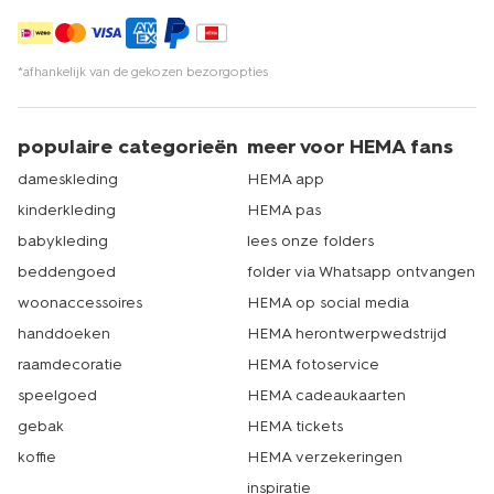
*afhankelijk van de gekozen bezorgopties
populaire categorieën
meer voor HEMA fans
dameskleding
HEMA app
kinderkleding
HEMA pas
babykleding
lees onze folders
beddengoed
folder via Whatsapp ontvangen
woonaccessoires
HEMA op social media
handdoeken
HEMA herontwerpwedstrijd
raamdecoratie
HEMA fotoservice
speelgoed
HEMA cadeaukaarten
gebak
HEMA tickets
koffie
HEMA verzekeringen
inspiratie