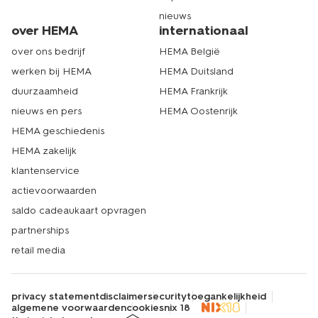
nieuws
over HEMA
internationaal
over ons bedrijf
HEMA België
werken bij HEMA
HEMA Duitsland
duurzaamheid
HEMA Frankrijk
nieuws en pers
HEMA Oostenrijk
HEMA geschiedenis
HEMA zakelijk
klantenservice
actievoorwaarden
saldo cadeaukaart opvragen
partnerships
retail media
privacy statement
disclaimer
security
toegankelijkheid
algemene voorwaarden
cookies
nix 18