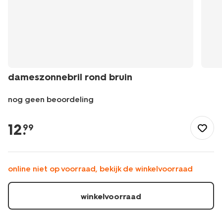
dameszonnebril rond bruin
nog geen beoordeling
/dames/accessoires/zonnebrillen/dameszonnebril-
rond-
12
.
99
bruin-
12500362.html
online niet op voorraad, bekijk de winkelvoorraad
winkelvoorraad