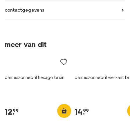
contactgegevens
meer van dit
dameszonnebril hexago bruin
dameszonnebril vierkant br
12
.
14
.
99
99