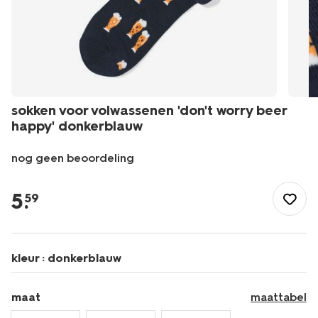
sokken voor volwassenen 'don't worry beer
happy' donkerblauw
nog geen beoordeling
/dames/beenmode/sokken/sokken-
voor-
5
.
59
volwassenen-
dont-
worry-
beer-
kleur :
donkerblauw
happy-
donkerblauw-
4100325DARKBLUE.html
maat
maattabel