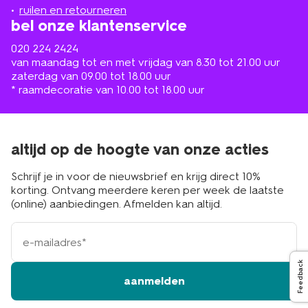
buurt
ruilen en retourneren
bel onze klantenservice
020 224 2424
van maandag tot en met vrijdag van 8.30 tot 21.00 uur
zaterdag van 09.00 tot 18.00 uur
* raamdecoratie van 10.00 tot 18.00 uur
altijd op de hoogte van onze acties
Schrijf je in voor de nieuwsbrief en krijg direct 10%
korting. Ontvang meerdere keren per week de laatste
(online) aanbiedingen. Afmelden kan altijd.
e-
mailadres
Feedback
aanmelden