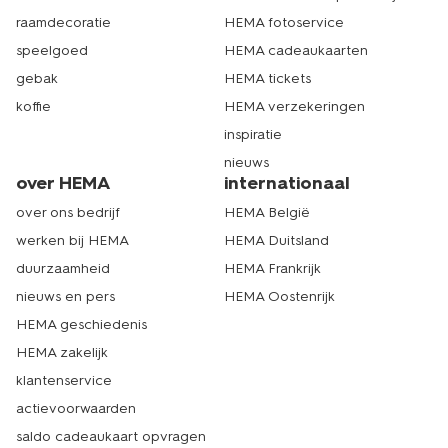
raamdecoratie
HEMA fotoservice
speelgoed
HEMA cadeaukaarten
gebak
HEMA tickets
koffie
HEMA verzekeringen
inspiratie
nieuws
over HEMA
internationaal
over ons bedrijf
HEMA België
werken bij HEMA
HEMA Duitsland
duurzaamheid
HEMA Frankrijk
nieuws en pers
HEMA Oostenrijk
HEMA geschiedenis
HEMA zakelijk
klantenservice
actievoorwaarden
saldo cadeaukaart opvragen