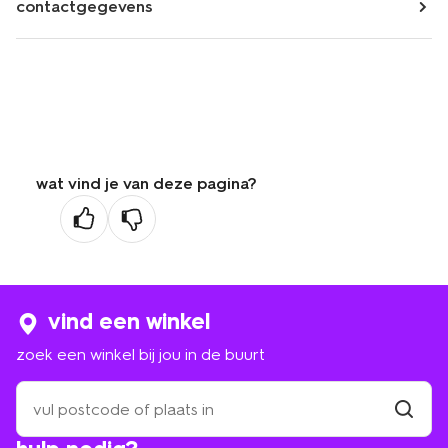
contactgegevens
wat vind je van deze pagina?
vind een winkel
zoek een winkel bij jou in de buurt
zoek
een
winkel
vind