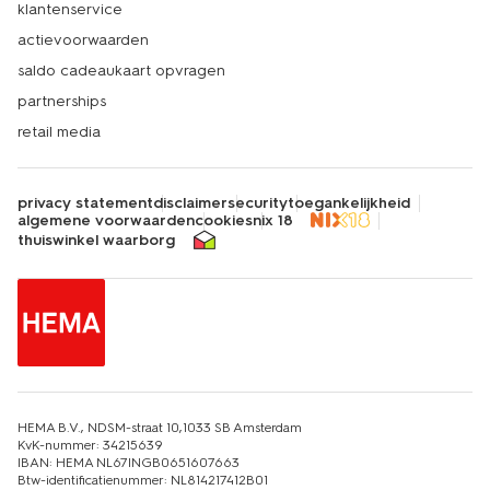
klantenservice
actievoorwaarden
saldo cadeaukaart opvragen
partnerships
retail media
privacy statement
disclaimer
security
toegankelijkheid
algemene voorwaarden
cookies
nix 18
thuiswinkel waarborg
HEMA B.V., NDSM-straat 10,1033 SB Amsterdam
KvK-nummer: 34215639
IBAN: HEMA NL67INGB0651607663
Btw-identificatienummer: NL814217412B01