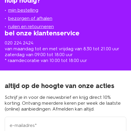
hulp nodig?
winkel
bij
jou
mijn bestelling
in
de
bezorgen of afhalen
buurt
ruilen en retourneren
bel onze klantenservice
020 224 2424
van maandag tot en met vrijdag van 8.30 tot 21.00 uur
zaterdag van 09.00 tot 18.00 uur
* raamdecoratie van 10.00 tot 18.00 uur
altijd op de hoogte van onze acties
Schrijf je in voor de nieuwsbrief en krijg direct 10%
korting. Ontvang meerdere keren per week de laatste
(online) aanbiedingen. Afmelden kan altijd.
e-
mailadres