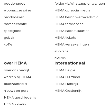
beddengoed
folder via Whatsapp ontvangen
woonaccessoires
HEMA op social media
handdoeken
HEMA herontwerpwedstrijd
raamdecoratie
HEMA fotoservice
speelgoed
HEMA cadeaukaarten
gebak
HEMA tickets
koffie
HEMA verzekeringen
inspiratie
nieuws
over HEMA
internationaal
over ons bedrijf
HEMA België
werken bij HEMA
HEMA Duitsland
duurzaamheid
HEMA Frankrijk
nieuws en pers
HEMA Oostenrijk
HEMA geschiedenis
HEMA zakelijk