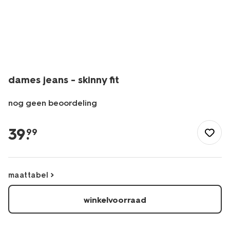
dames jeans - skinny fit
nog geen beoordeling
/dames/dameskleding/broeken/spijkerbroeken/dames-
jeans-
39
.
99
-
-
skinny-
fit-
maattabel
36307503.html
winkelvoorraad