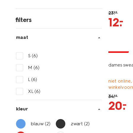
23
.
99
–
12
.
filters
maat
korting
S
(6)
dames swea
M
(6)
L
(6)
niet online,
winkelvoor
XL
(6)
34
.
99
–
20
.
kleur
blauw
(2)
zwart
(2)