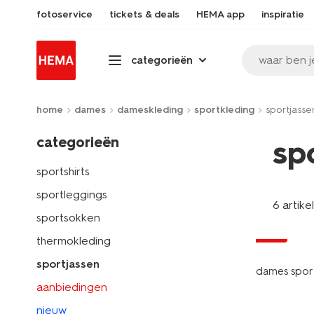
fotoservice
tickets & deals
HEMA app
inspiratie
waar ben j
categorieën
home
dames
dameskleding
sportkleding
sportjasse
categorieën
sp
sportshirts
sportleggings
6 artike
sportsokken
sale
thermokleding
sportjassen
dames sport
aanbiedingen
nieuw