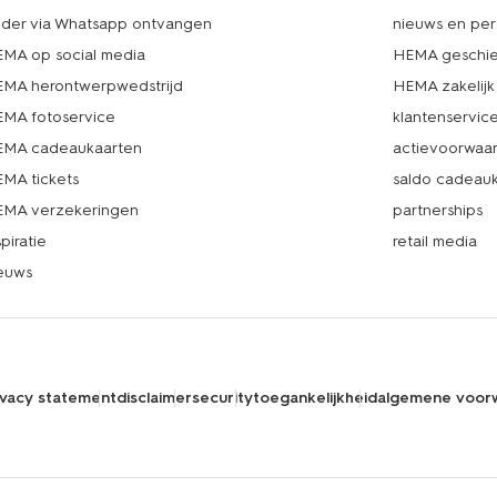
lder via Whatsapp ontvangen
nieuws en per
MA op social media
HEMA geschie
MA herontwerpwedstrijd
HEMA zakelijk
MA fotoservice
klantenservic
MA cadeaukaarten
actievoorwaa
MA tickets
saldo cadeau
MA verzekeringen
partnerships
spiratie
retail media
euws
ivacy statement
disclaimer
security
toegankelijkheid
algemene voor