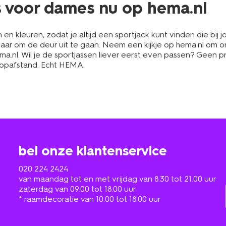
s voor dames nu op hema.nl
en kleuren, zodat je altijd een sportjack kunt vinden die bij j
laar om de deur uit te gaan. Neem een kijkje op hema.nl om on
ma.nl. Wil je de sportjassen liever eerst even passen? Geen p
loopafstand. Echt HEMA.
bel onze klantenservice
020 224 2424
van maandag tot en met vrijdag van 8.30 tot 21.00 uur
zaterdag van 09.00 tot 18.00 uur
* raamdecoratie van 10.00 tot 18.00 uur