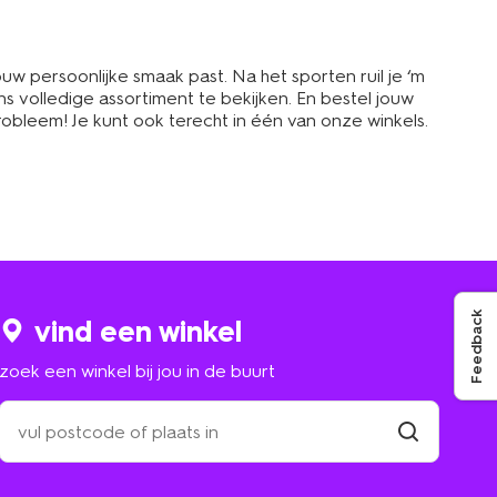
ouw persoonlijke smaak past. Na het sporten ruil je ‘m
s volledige assortiment te bekijken. En bestel jouw
robleem! Je kunt ook terecht in één van onze winkels.
Feedback
vind een winkel
zoek een winkel bij jou in de buurt
zoek
een
winkel
vind
winkel
bij