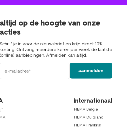
jou
in
de
buurt
altijd op de hoogte van onze
acties
Schrijf je in voor de nieuwsbrief en krijg direct 10%
korting. Ontvang meerdere keren per week de laatste
(online) aanbiedingen. Afmelden kan altijd.
e-
aanmelden
mailadres
A
internationaal
jf
HEMA België
EMA
HEMA Duitsland
d
HEMA Frankrijk