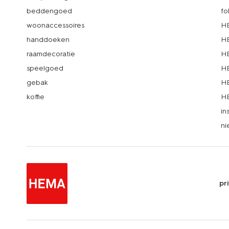
beddengoed
fo
woonaccessoires
HE
handdoeken
HE
raamdecoratie
HE
speelgoed
HE
gebak
HE
koffie
HE
in
ni
pr