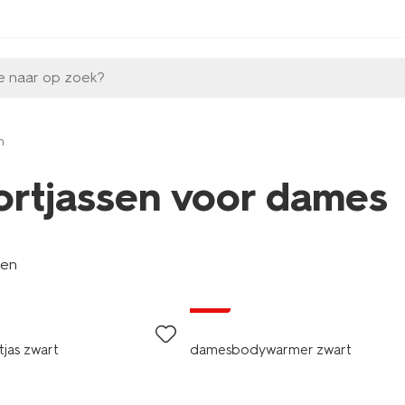
e naar op zoek?
n
ortjassen voor dames
len
sale
jas zwart
damesbodywarmer zwart