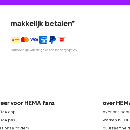
makkelijk betalen*
*afhankelijk van de gekozen bezorgopties
eer voor HEMA fans
over HEM
EMA app
over ons bedri
EMA pas
werken bij H
es onze folders
duurzaamhei