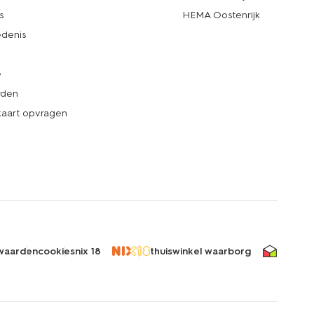
s
HEMA Oostenrijk
denis
e
rden
kaart opvragen
waarden
cookies
nix 18
thuiswinkel waarborg