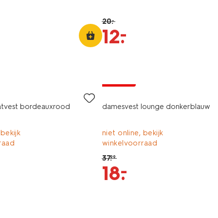
20
.
–
–
12
.
korting
tvest bordeauxrood
damesvest lounge donkerblauw
 bekijk
niet online, bekijk
raad
winkelvoorraad
37
.
99
–
18
.