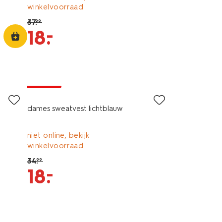
winkelvoorraad
37
.
99
–
18
.
korting
dames sweatvest lichtblauw
niet online, bekijk
winkelvoorraad
34
.
99
–
18
.