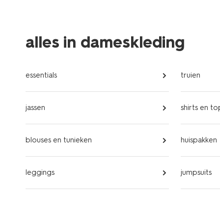
alles in dameskleding
essentials
truien
jassen
shirts en to
blouses en tunieken
huispakken
leggings
jumpsuits