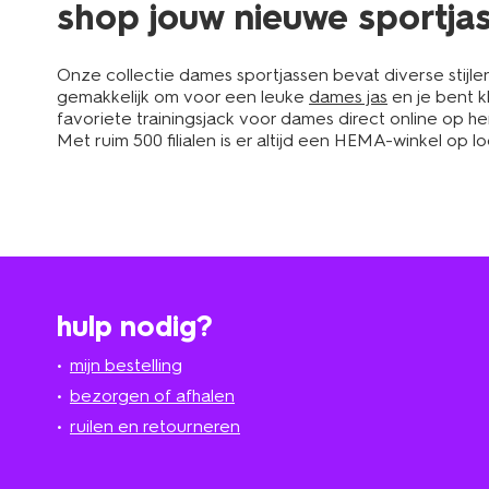
shop jouw nieuwe sportja
Onze collectie dames sportjassen bevat diverse stijlen 
gemakkelijk om voor een leuke
dames jas
en je bent k
favoriete trainingsjack voor dames direct online op he
Met ruim 500 filialen is er altijd een HEMA-winkel op 
hulp nodig?
mijn bestelling
bezorgen of afhalen
ruilen en retourneren