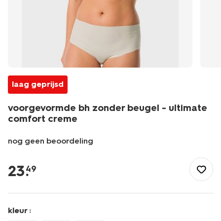
laag geprijsd
voorgevormde bh zonder beugel - ultimate
comfort creme
nog geen beoordeling
/dames/lingerie/bh/t-
shirt-
23
.
49
bh/voorgevormde-
bh-
zonder-
beugel-
kleur :
-