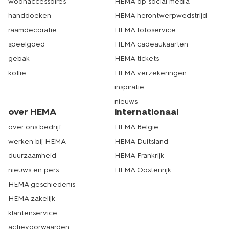
woonaccessoires
HEMA op social media
handdoeken
HEMA herontwerpwedstrijd
raamdecoratie
HEMA fotoservice
speelgoed
HEMA cadeaukaarten
gebak
HEMA tickets
koffie
HEMA verzekeringen
inspiratie
nieuws
over HEMA
internationaal
over ons bedrijf
HEMA België
werken bij HEMA
HEMA Duitsland
duurzaamheid
HEMA Frankrijk
nieuws en pers
HEMA Oostenrijk
HEMA geschiedenis
HEMA zakelijk
klantenservice
actievoorwaarden