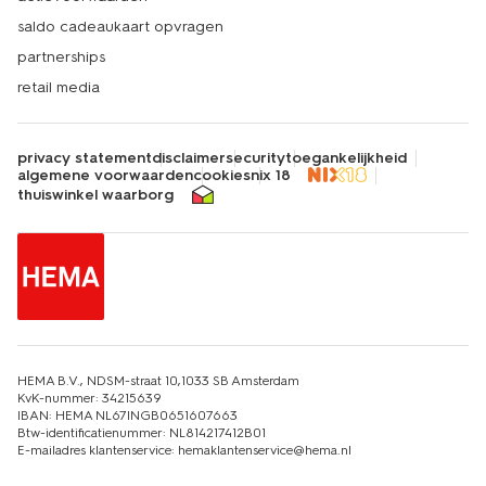
saldo cadeaukaart opvragen
partnerships
retail media
privacy statement
disclaimer
security
toegankelijkheid
algemene voorwaarden
cookies
nix 18
thuiswinkel waarborg
HEMA B.V., NDSM-straat 10,1033 SB Amsterdam
KvK-nummer: 34215639
IBAN: HEMA NL67INGB0651607663
Btw-identificatienummer: NL814217412B01
E-mailadres klantenservice: hemaklantenservice@hema.nl