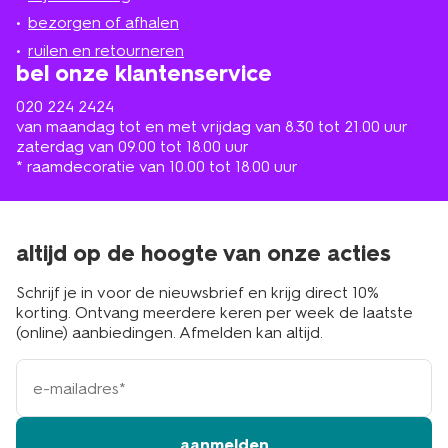
in
de
bezorgen of afhalen
buurt
ruilen en retourneren
bel onze klantenservice
020 224 2424
van maandag tot en met vrijdag van 8.30 tot 21.00 uur
zaterdag van 09.00 tot 18.00 uur
* raamdecoratie van 10.00 tot 18.00 uur
altijd op de hoogte van onze acties
Schrijf je in voor de nieuwsbrief en krijg direct 10%
korting. Ontvang meerdere keren per week de laatste
(online) aanbiedingen. Afmelden kan altijd.
e-
mailadres
aanmelden