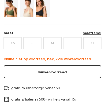
-
ultimate-
comfort-
creme-
21870649CREAM.html
maat
maattabel
XS
S
M
L
XL
online niet op voorraad, bekijk de winkelvoorraad
winkelvoorraad
gratis thuisbezorgd vanaf 30.-
gratis afhalen in 500+ winkels vanaf 15.-