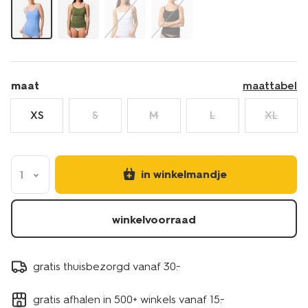
maat
maattabel
XS
S
M
L
XL
in winkelmandje
1
winkelvoorraad
gratis thuisbezorgd vanaf 30.-
gratis afhalen in 500+ winkels vanaf 15.-