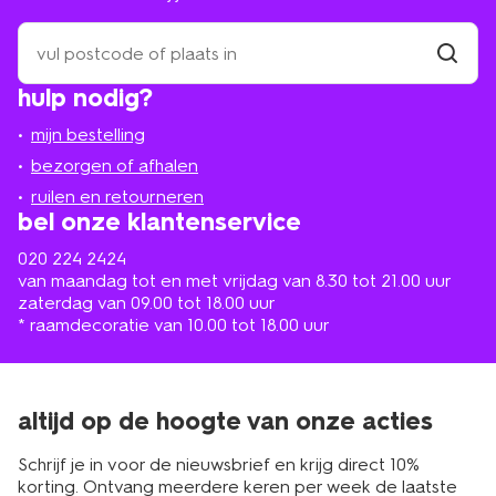
zoek
een
winkel
vind
hulp nodig?
winkel
bij
jou
mijn bestelling
in
de
bezorgen of afhalen
buurt
ruilen en retourneren
bel onze klantenservice
020 224 2424
van maandag tot en met vrijdag van 8.30 tot 21.00 uur
zaterdag van 09.00 tot 18.00 uur
* raamdecoratie van 10.00 tot 18.00 uur
altijd op de hoogte van onze acties
Schrijf je in voor de nieuwsbrief en krijg direct 10%
korting. Ontvang meerdere keren per week de laatste