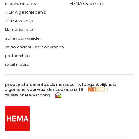
nieuws en pers
HEMA Oostenrijk
HEMA geschiedenis
HEMA zakelijk
klantenservice
actievoorwaarden
saldo cadeaukaart opvragen
partnerships
retail media
privacy statement
disclaimer
security
toegankelijkheid
algemene voorwaarden
cookies
nix 18
thuiswinkel waarborg