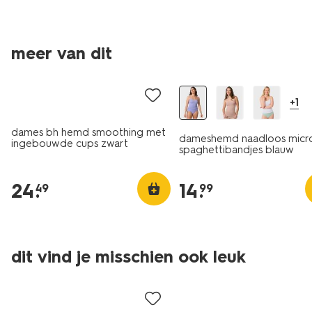
meer van dit
30% korting
+1
dames bh hemd smoothing met
dameshemd naadloos micr
ingebouwde cups zwart
spaghettibandjes blauw
24
.
14
.
49
99
dit vind je misschien ook leuk
sale