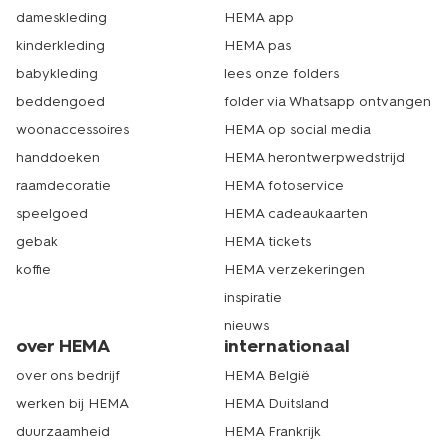
dameskleding
HEMA app
kinderkleding
HEMA pas
babykleding
lees onze folders
beddengoed
folder via Whatsapp ontvangen
woonaccessoires
HEMA op social media
handdoeken
HEMA herontwerpwedstrijd
raamdecoratie
HEMA fotoservice
speelgoed
HEMA cadeaukaarten
gebak
HEMA tickets
koffie
HEMA verzekeringen
inspiratie
nieuws
over HEMA
internationaal
over ons bedrijf
HEMA België
werken bij HEMA
HEMA Duitsland
duurzaamheid
HEMA Frankrijk