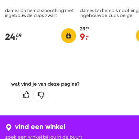
dames bh hemd smoothing met
dames bh hemd smoothing
ingebouwde cups zwart
ingebouwde cups beige
23
.
99
24
.
9
.
–
49
wat vind je van deze pagina?
vind een winkel
zoek een winkel bij jou in de buurt